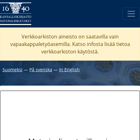
Verkkoarkiston aineisto on saatavilla vain
vapaakappaletyöasemilla. Katso
infosta
lisää tietoa
verkkoarkiston käytöstä.
Suomeksi
―
På svenska
―
In English