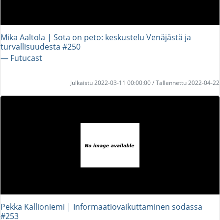
Mika Aaltola | Sota on peto: keskustelu Venäjästä ja
turvallisuudesta #250
― Futucast
Julkaistu 2022-03-11 00:00:00 / Tallennettu 2022-04-22
Pekka Kallioniemi | Informaatiovaikuttaminen sodassa
#253