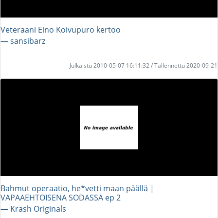
Veteraani Eino Koivupuro kertoo
― sansibarz
Julkaistu 2010-05-07 16:11:32 / Tallennettu 2020-09-21
Bahmut operaatio, he*vetti maan päällä |
VAPAAEHTOISENA SODASSA ep 2
― Krash Originals