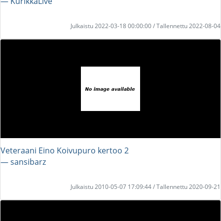
― KurikkaLive
Julkaistu 2022-03-18 00:00:00 / Tallennettu 2022-08-04
Veteraani Eino Koivupuro kertoo 2
― sansibarz
Julkaistu 2010-05-07 17:09:44 / Tallennettu 2020-09-21