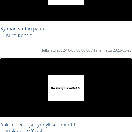
Kylmän sodan paluu
― Miro Kontio
Julkaistu 2022-10-08 00:00:00 / Tallennettu 2023-03-27
Auktoriteetit ja hyödylliset idiootit!
― Meleperi Official