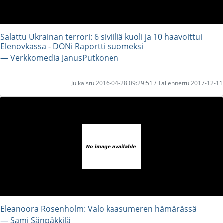
Salattu Ukrainan terrori: 6 siviiliä kuoli ja 10 haavoittui
Elenovkassa - DONi Raportti suomeksi
― Verkkomedia JanusPutkonen
Julkaistu 2016-04-28 09:29:51 / Tallennettu 2017-12-11
Eleanoora Rosenholm: Valo kaasumeren hämärässä
― Sami Sänpäkkilä