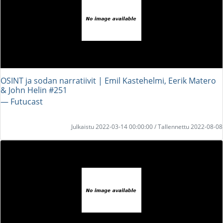
OSINT ja sodan narratiivit | Emil Kastehelmi, Eerik Matero
& John Helin #251
― Futucast
Julkaistu 2022-03-14 00:00:00 / Tallennettu 2022-08-08