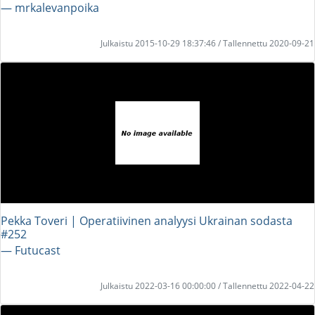
― mrkalevanpoika
Julkaistu 2015-10-29 18:37:46 / Tallennettu 2020-09-21
Pekka Toveri | Operatiivinen analyysi Ukrainan sodasta
#252
― Futucast
Julkaistu 2022-03-16 00:00:00 / Tallennettu 2022-04-22