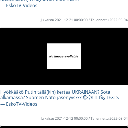
― EskoTV-Videos
Julkaistu 2021-12-21 00:00:00 / Tallennettu 2022-03-04
Hyökkääkö Putin tällä(kin) kertaa UKRAINAAN? Sota
alkamassa? Suomen Nato-jäsenyys??? 🤕🙄💂🏻‍♂️🚀 TEXTS
― EskoTV-Videos
Julkaistu 2021-12-12 00:00:00 / Tallennettu 2022-03-04