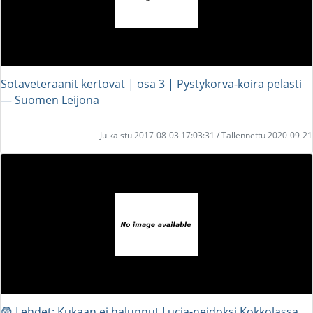
Sotaveteraanit kertovat | osa 3 | Pystykorva-koira pelasti
― Suomen Leijona
Julkaistu 2017-08-03 17:03:31 / Tallennettu 2020-09-21
😨 Lehdet: Kukaan ei halunnut Lucia-neidoksi Kokkolassa