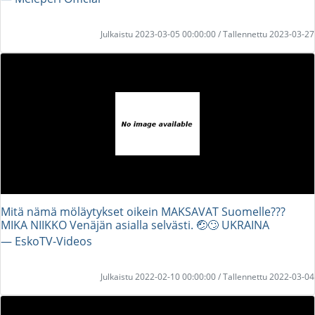
Julkaistu 2023-03-05 00:00:00 / Tallennettu 2023-03-27
Mitä nämä möläytykset oikein MAKSAVAT Suomelle???
MIKA NIIKKO Venäjän asialla selvästi. 🤕🙄 UKRAINA
― EskoTV-Videos
Julkaistu 2022-02-10 00:00:00 / Tallennettu 2022-03-04