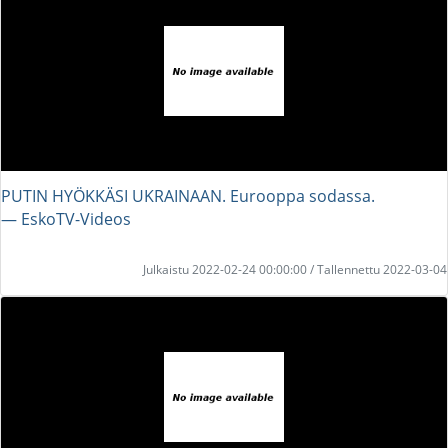
PUTIN HYÖKKÄSI UKRAINAAN. Eurooppa sodassa.
― EskoTV-Videos
Julkaistu 2022-02-24 00:00:00 / Tallennettu 2022-03-04