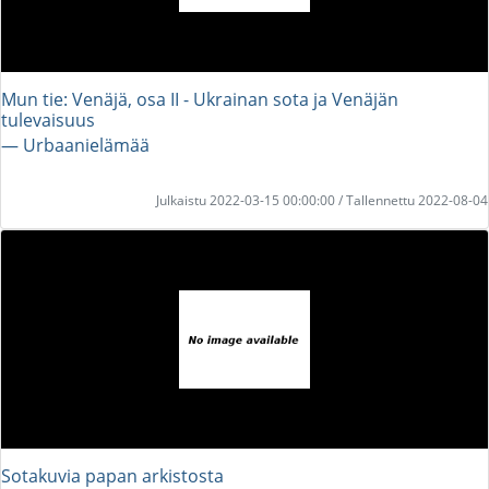
Mun tie: Venäjä, osa II - Ukrainan sota ja Venäjän
tulevaisuus
― Urbaanielämää
Julkaistu 2022-03-15 00:00:00 / Tallennettu 2022-08-04
Sotakuvia papan arkistosta