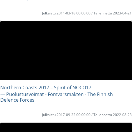
Julkaistu 2011-03-18 00:00:00 / Tallennettu 2023-04-21
Northern Coasts 2017 – Spirit of NOCO17
― Puolustusvoimat - Försvarsmakten - The Finnish
Defence Forces
Julkaistu 2017-09-22 00:00:00 / Tallennettu 2022-08-23