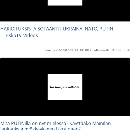
HARJOITUKSISTA SOTAAN??? UKRAINA, NATO, PUTIN
― EskoTV-Videos
Julkaistu 2022-02-10 00:00:00 / Tallennettu 2022-03-04
Mitä PUTINilla on nyt mielessä? Käyttääkö Mainilan
laukauksia hyökkäykseen Ukrainaan?