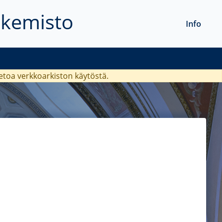
akemisto
Info
ietoa verkkoarkiston käytöstä.