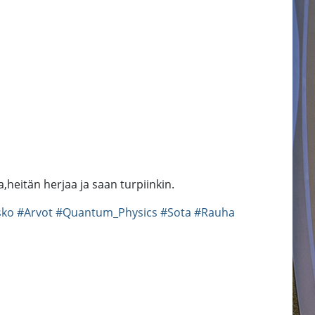
heitän herjaa ja saan turpiinkin.
sko
#Arvot
#Quantum_Physics
#Sota
#Rauha