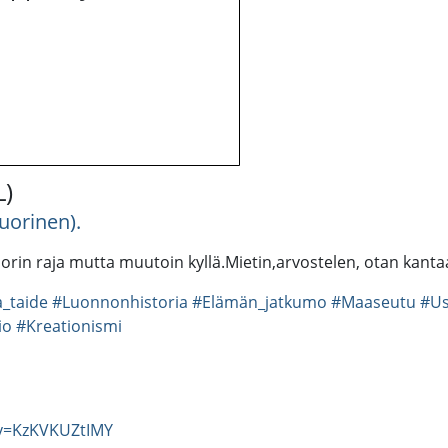
L)
Vuorinen).
in raja mutta muutoin kyllä.Mietin,arvostelen, otan kantaa,
a_taide
#Luonnonhistoria
#Elämän_jatkumo
#Maaseutu
#U
io
#Kreationismi
?v=KzKVKUZtIMY