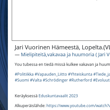
Jari Vuorinen Hämeestä, Lopelta.(V
―
Mielipiteitä,vakavaa ja huumoria ( Jari 
You tubessa en tiedä missä kulkee vakavan ja huumor
#Politiikka
#Vapauden_Liitto
#Yhteiskunta
#Tiede_j
#Suomi
#Valta
#Schrödinger
#Rutherford
#Evoluut
Keräyksessä
Eduskuntavaalit 2023
Alkuperäislähde:
https://www.youtube.com/watch