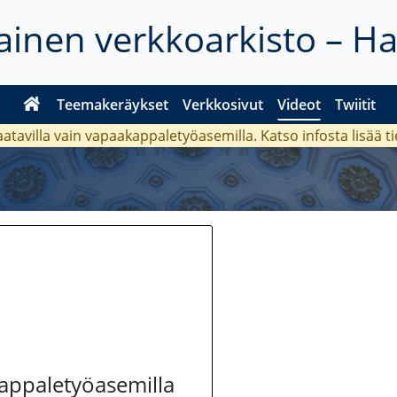
inen verkkoarkisto – H
Teemakeräykset
Verkkosivut
Videot
Twiitit
aatavilla vain vapaakappaletyöasemilla. Katso
infosta
lisää t
kappaletyöasemilla