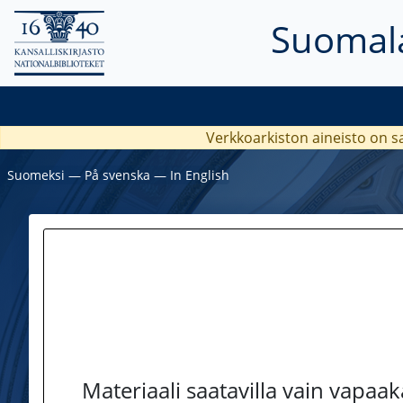
Suomala
Verkkoarkiston aineisto on s
Suomeksi
―
På svenska
―
In English
Materiaali saatavilla vain vapaa