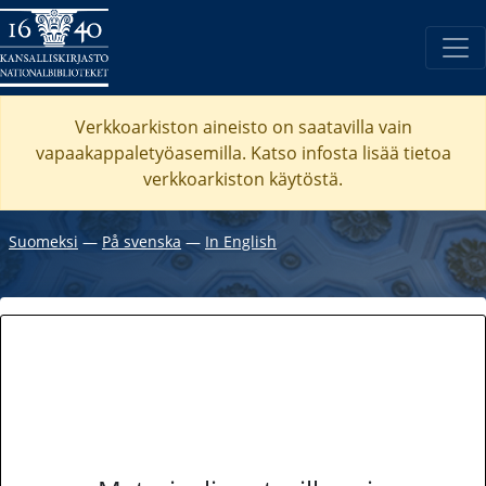
Verkkoarkiston aineisto on saatavilla vain
vapaakappaletyöasemilla. Katso
infosta
lisää tietoa
verkkoarkiston käytöstä.
Suomeksi
―
På svenska
―
In English