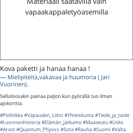
Materiaali saatavilla vain
vapaakappaletyöasemilla
Kova paketti ja hanaa hanaa !
―
Mielipiteitä,vakavaa ja huumoria ( Jari
Vuorinen).
Selluloosakin painaa paljon kun pyörällä tuo ilman
ajokorttia.
#Politiikka
#Vapauden_Liitto
#Yhteiskunta
#Tiede_ja_taide
#Luonnonhistoria
#Elämän_jatkumo
#Maaseutu
#Usko
#Arvot
#Quantum_Physics
#Sota
#Rauha
#Suomi
#Valta