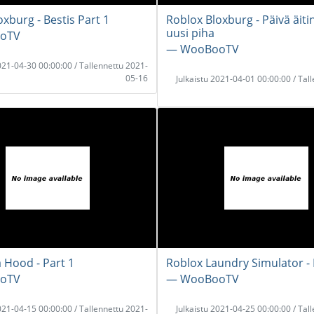
xburg - Bestis Part 1
Roblox Bloxburg - Päivä äit
uusi piha
oTV
― WooBooTV
2021-04-30 00:00:00 / Tallennettu 2021-
05-16
Julkaistu 2021-04-01 00:00:00 / Tal
 Hood - Part 1
Roblox Laundry Simulator -
oTV
― WooBooTV
2021-04-15 00:00:00 / Tallennettu 2021-
Julkaistu 2021-04-25 00:00:00 / Tal