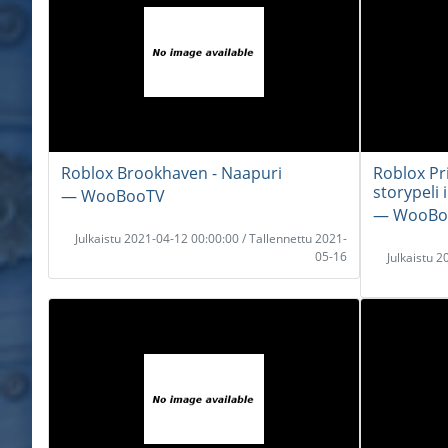
Roblox Brookhaven - Naapuri
Roblox Pr
storypeli 
― WooBooTV
― WooBo
Julkaistu 2021-04-12 00:00:00 / Tallennettu 2021-
05-16
Julkaistu 