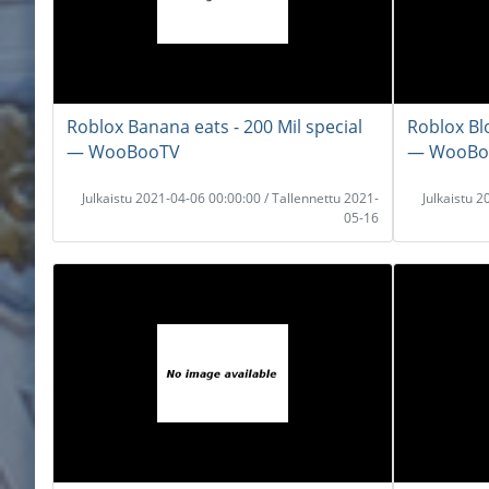
Roblox Banana eats - 200 Mil special
Roblox Bl
― WooBooTV
― WooBo
Julkaistu 2021-04-06 00:00:00 / Tallennettu 2021-
Julkaistu 
05-16