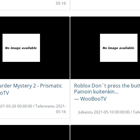
05-16
rder Mystery 2 - Prismatic
Roblox Don´t press the but
Painoin kuitenkin...
oTV
― WooBooTV
2021-03-26 00:00:00 / Tallennettu 2021-
05-16
Julkaistu 2021-05-10 00:00:00 / Tal