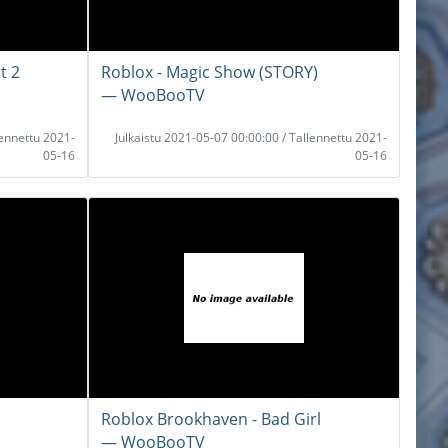
t 2
Roblox - Magic Show (STORY)
― WooBooTV
lennettu 2021-
Julkaistu 2021-05-07 00:00:00 / Tallennettu 2021-
05-16
05-16
Roblox Brookhaven - Bad Girl
― WooBooTV