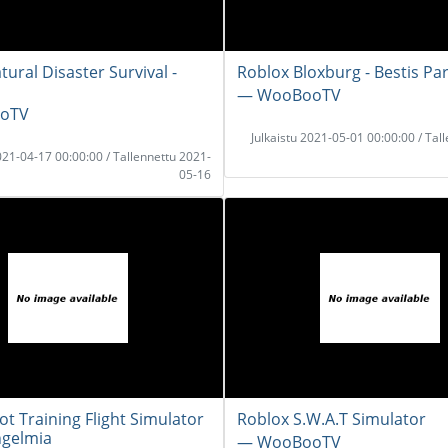
ural Disaster Survival -
Roblox Bloxburg - Bestis Par
― WooBooTV
oTV
Julkaistu 2021-05-01 00:00:00 / Tal
2021-04-17 00:00:00 / Tallennettu 2021-
05-16
ot Training Flight Simulator
Roblox S.W.A.T Simulator
ongelmia
― WooBooTV