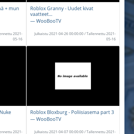
inä + mun
Roblox Granny - Uudet kivat
vaatteet...
― WooBooTV
lennettu 2021-
Julkaistu 2021-04-26 00:00:00 / Tallennettu 2021-
05-16
05-16
 Nuke
Roblox Bloxburg - Poliisiasema part 3
― WooBooTV
lennettu 2021-
Julkaistu 2021-04-07 00:00:00 / Tallennettu 2021-