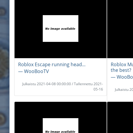
Roblox Escape running head...
Roblox Mu
the best?
― WooBooTV
― WooBo
Julkaistu 2021-04-08 00:00:00 / Tallennettu 2021-
05-16
Julkaistu 