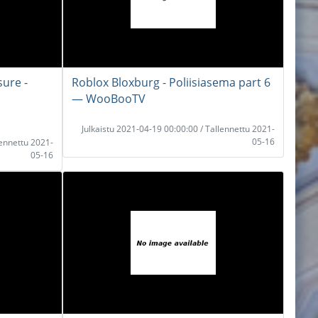
sure -
Roblox Bloxburg - Poliisiasema part 6
― WooBooTV
Julkaistu 2021-04-19 00:00:00 / Tallennettu 2021-
05-16
lennettu 2021-
05-16