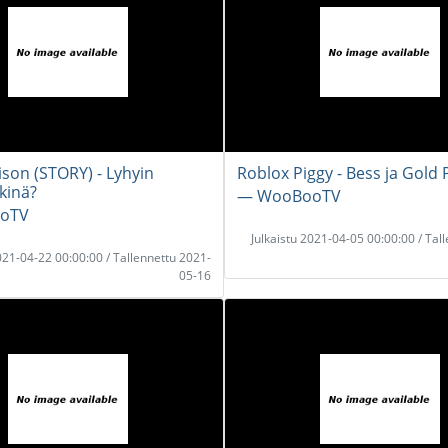
ison (STORY) - Lyhyin
Roblox Piggy - Bess ja Gold 
ikinä?
― WooBooTV
oTV
Julkaistu 2021-04-05 00:00:00 / Tal
2021-04-22 00:00:00 / Tallennettu 2021-
05-16