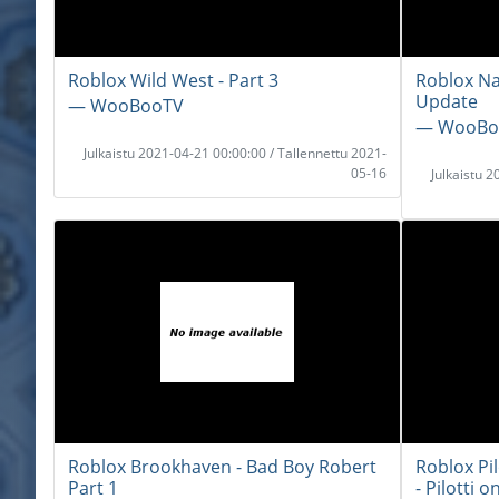
Roblox Wild West - Part 3
Roblox Nat
Update
― WooBooTV
― WooBo
Julkaistu 2021-04-21 00:00:00 / Tallennettu 2021-
05-16
Julkaistu 
Roblox Brookhaven - Bad Boy Robert
Roblox Pil
Part 1
- Pilotti 