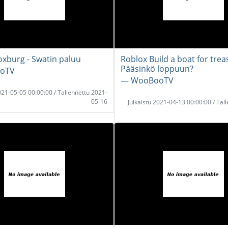
oxburg - Swatin paluu
Roblox Build a boat for trea
Pääsinkö loppuun?
oTV
― WooBooTV
2021-05-05 00:00:00 / Tallennettu 2021-
05-16
Julkaistu 2021-04-13 00:00:00 / Tal