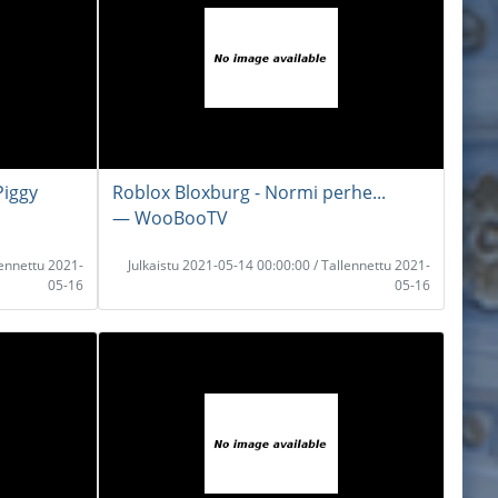
Piggy
Roblox Bloxburg - Normi perhe...
― WooBooTV
lennettu 2021-
Julkaistu 2021-05-14 00:00:00 / Tallennettu 2021-
05-16
05-16