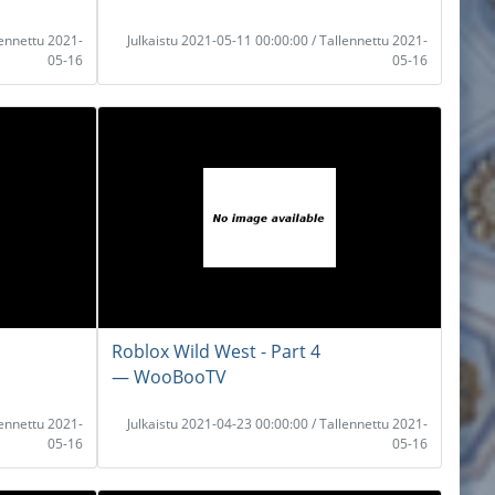
lennettu 2021-
Julkaistu 2021-05-11 00:00:00 / Tallennettu 2021-
05-16
05-16
Roblox Wild West - Part 4
― WooBooTV
lennettu 2021-
Julkaistu 2021-04-23 00:00:00 / Tallennettu 2021-
05-16
05-16