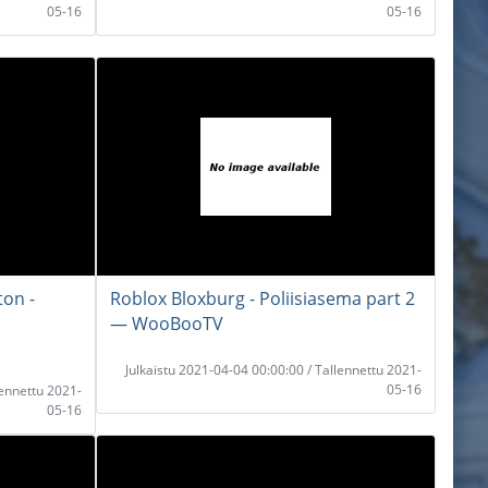
05-16
05-16
ton -
Roblox Bloxburg - Poliisiasema part 2
― WooBooTV
Julkaistu 2021-04-04 00:00:00 / Tallennettu 2021-
05-16
lennettu 2021-
05-16