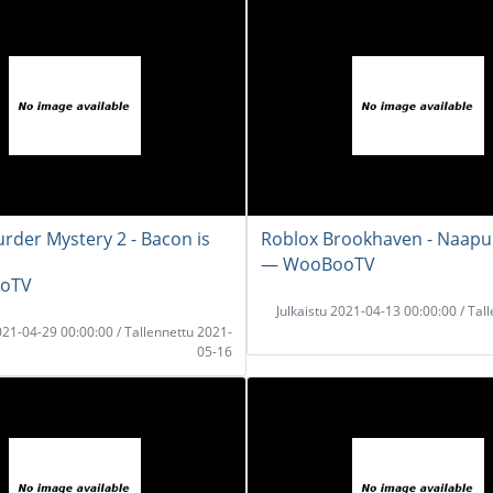
rder Mystery 2 - Bacon is
Roblox Brookhaven - Naapur
― WooBooTV
oTV
Julkaistu 2021-04-13 00:00:00 / Tal
2021-04-29 00:00:00 / Tallennettu 2021-
05-16