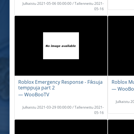
Julkaistu 2021-05-06 00:00:00 / Tallennettu 2021-
05-16
Roblox Emergency Response - Fiksuja
Roblox Mu
temppuja part 2
― WooBo
― WooBooTV
Julkaistu 
Julkaistu 2021-03-29 00:00:00 / Tallennettu 2021-
05-16