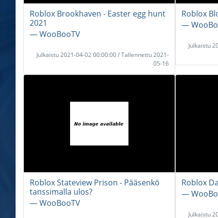
Roblox Brookhaven - Easter egg hunt
Roblox Blo
2021
― WooBo
― WooBooTV
Julkaistu 
Julkaistu 2021-04-02 00:00:00 / Tallennettu 2021-
05-16
Roblox Stateview Prison - Pääsenkö
Roblox Da
tanssimalla ulos?
― WooBo
― WooBooTV
Julkaistu 