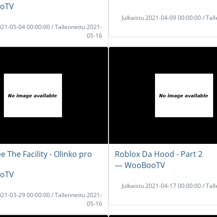
oTV
Julkaistu 2021-04-09 00:00:00 / Tal
2021-05-04 00:00:00 / Tallennettu 2021-
05-16
e The Facility - Olinko pro
Roblox Da Hood - Part 2
― WooBooTV
oTV
Julkaistu 2021-04-17 00:00:00 / Tal
2021-03-29 00:00:00 / Tallennettu 2021-
05-16