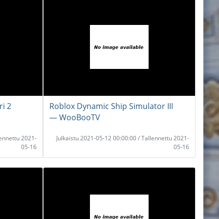
i 2
Roblox Dynamic Ship Simulator III
― WooBooTV
lennettu 2021-
Julkaistu 2021-05-12 00:00:00 / Tallennettu 2021-
05-16
05-16