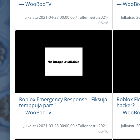
― WooBooTV
― WooBo
Julkaistu 2021-04-27 00:00:00 / Tallennettu 2021-
Julkaistu 
05-16
Roblox Emergency Response - Fiksuja
Roblox Fle
temppuja part 1
hacker?
― WooBooTV
― WooBo
Julkaistu 2021-03-28 00:00:00 / Tallennettu 2021-
Julkaistu 
05-16