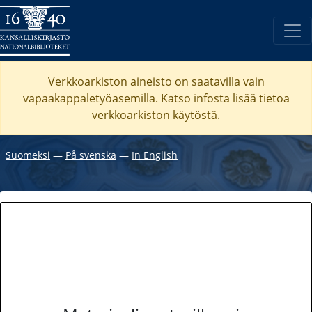
Verkkoarkiston aineisto on saatavilla vain
vapaakappaletyöasemilla. Katso
infosta
lisää tietoa
verkkoarkiston käytöstä.
Suomeksi
―
På svenska
―
In English