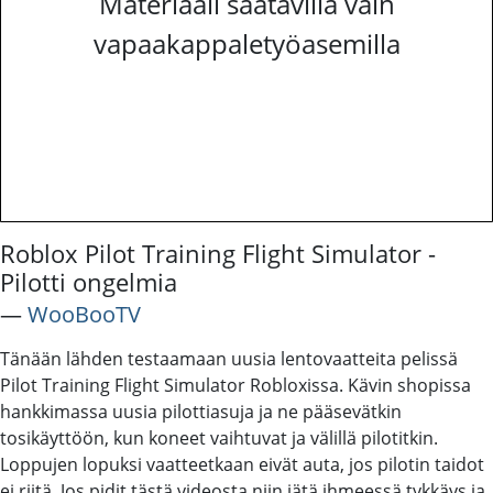
Materiaali saatavilla vain
vapaakappaletyöasemilla
Roblox Pilot Training Flight Simulator -
Pilotti ongelmia
―
WooBooTV
Tänään lähden testaamaan uusia lentovaatteita pelissä
Pilot Training Flight Simulator Robloxissa. Kävin shopissa
hankkimassa uusia pilottiasuja ja ne pääsevätkin
tosikäyttöön, kun koneet vaihtuvat ja välillä pilotitkin.
Loppujen lopuksi vaatteetkaan eivät auta, jos pilotin taidot
ei riitä. Jos pidit tästä videosta niin jätä ihmeessä tykkäys ja