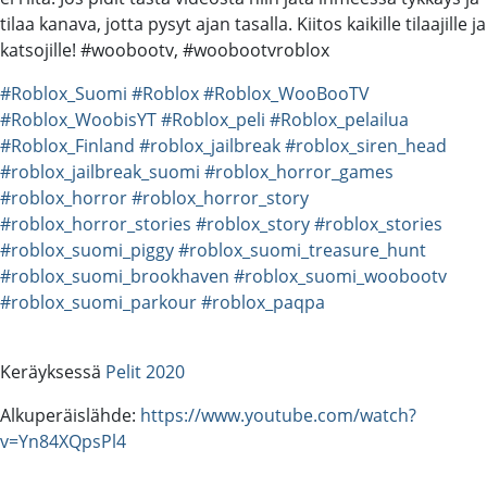
tilaa kanava, jotta pysyt ajan tasalla. Kiitos kaikille tilaajille ja
katsojille! #woobootv, #woobootvroblox
#Roblox_Suomi
#Roblox
#Roblox_WooBooTV
#Roblox_WoobisYT
#Roblox_peli
#Roblox_pelailua
#Roblox_Finland
#roblox_jailbreak
#roblox_siren_head
#roblox_jailbreak_suomi
#roblox_horror_games
#roblox_horror
#roblox_horror_story
#roblox_horror_stories
#roblox_story
#roblox_stories
#roblox_suomi_piggy
#roblox_suomi_treasure_hunt
#roblox_suomi_brookhaven
#roblox_suomi_woobootv
#roblox_suomi_parkour
#roblox_paqpa
Keräyksessä
Pelit 2020
Alkuperäislähde:
https://www.youtube.com/watch?
v=Yn84XQpsPl4