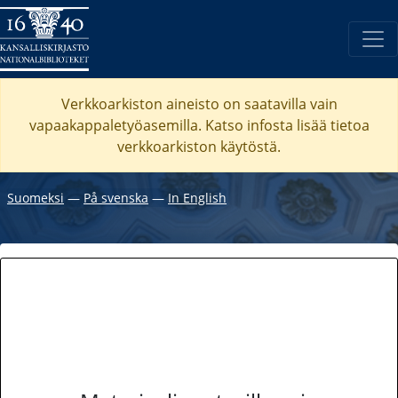
Verkkoarkiston aineisto on saatavilla vain
vapaakappaletyöasemilla. Katso
infosta
lisää tietoa
verkkoarkiston käytöstä.
Suomeksi
―
På svenska
―
In English