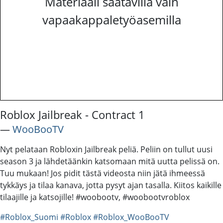
Materiaali saatavilla vain
vapaakappaletyöasemilla
Roblox Jailbreak - Contract 1
―
WooBooTV
Nyt pelataan Robloxin Jailbreak peliä. Peliin on tullut uusi
season 3 ja lähdetäänkin katsomaan mitä uutta pelissä on.
Tuu mukaan! Jos pidit tästä videosta niin jätä ihmeessä
tykkäys ja tilaa kanava, jotta pysyt ajan tasalla. Kiitos kaikille
tilaajille ja katsojille! #woobootv, #woobootvroblox
#Roblox_Suomi
#Roblox
#Roblox_WooBooTV