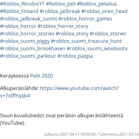
#Roblox_WoobisYT
#Roblox_peli
#Roblox_pelailua
#Roblox_Finland
#roblox_jailbreak
#roblox_siren_head
#roblox_jailbreak_suomi
#roblox_horror_games
#roblox_horror
#roblox_horror_story
#roblox_horror_stories
#roblox_story
#roblox_stories
#roblox_suomi_piggy
#roblox_suomi_treasure_hunt
#roblox_suomi_brookhaven
#roblox_suomi_woobootv
#roblox_suomi_parkour
#roblox_paqpa
Keräyksessä
Pelit 2020
Alkuperäislähde:
https://www.youtube.com/watch?
v=7olfIYqxJv4
Sivun kuvailutiedot ovat peräisin alkuperäislähteestä
(YouTube).
Julkaistu 2021-04-11 00:00:00 / Tallennettu 2021-05-16