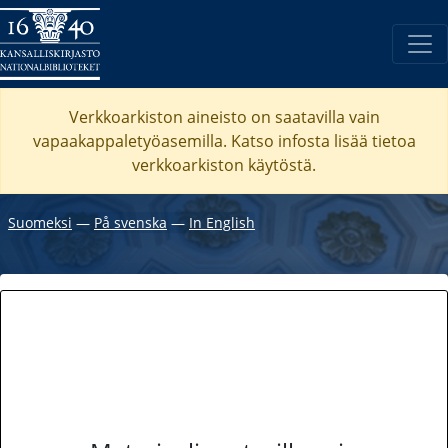
Verkkoarkiston aineisto on saatavilla vain
vapaakappaletyöasemilla. Katso
infosta
lisää tietoa
verkkoarkiston käytöstä.
Suomeksi
―
På svenska
―
In English