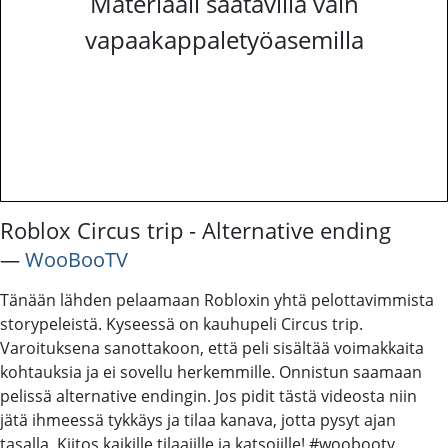
Materiaali saatavilla vain
vapaakappaletyöasemilla
Roblox Circus trip - Alternative ending
―
WooBooTV
Tänään lähden pelaamaan Robloxin yhtä pelottavimmista
storypeleistä. Kyseessä on kauhupeli Circus trip.
Varoituksena sanottakoon, että peli sisältää voimakkaita
kohtauksia ja ei sovellu herkemmille. Onnistun saamaan
pelissä alternative endingin. Jos pidit tästä videosta niin
jätä ihmeessä tykkäys ja tilaa kanava, jotta pysyt ajan
tasalla. Kiitos kaikille tilaajille ja katsojille! #woobootv,