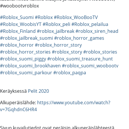
#woobootvroblox
#Roblox_Suomi
#Roblox
#Roblox_WooBooTV
#Roblox_WoobisYT
#Roblox_peli
#Roblox_pelailua
#Roblox_Finland
#roblox_jailbreak
#roblox_siren_head
#roblox_jailbreak_suomi
#roblox_horror_games
#roblox_horror
#roblox_horror_story
#roblox_horror_stories
#roblox_story
#roblox_stories
#roblox_suomi_piggy
#roblox_suomi_treasure_hunt
#roblox_suomi_brookhaven
#roblox_suomi_woobootv
#roblox_suomi_parkour
#roblox_paqpa
Keräyksessä
Pelit 2020
Alkuperäislähde:
https://www.youtube.com/watch?
v=7GqhdnC6HR4
Sivun kuvailutiedot ovat peräisin alkuperäislähteestä