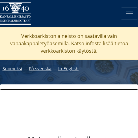
Verkkoarkiston aineisto on saatavilla vain
vapaakappaletyöasemilla. Katso
infosta
lisää tietoa
verkkoarkiston käytöstä.
Suomeksi
―
På svenska
―
In English