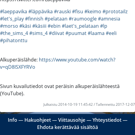
#laeppavika
#läppävika
#rauski
#fisu
#keimo
#prototailz
#let's_play
#finnish
#pelataan
#raumoogle
#amnesia
#morso
#käsi
#käsiii
#ebin
#laet's_pelataan
#lp
#the_sims_4
#sims_4
#diivat
#puumat
#laama
#eeli
#pihatonttu
Alkuperäislähde:
https://www.youtube.com/watch?
v=qD8ISXFYRVo
Sivun kuvailutiedot ovat peräisin alkuperäislähteestä
(YouTube).
Julkaistu 2014-10-19 11:45:42 / Tallennettu 2017-12-07
Info
―
Hakuohjeet
―
Viittausohje
―
Yhteystiedot
―
Ehdota kerättävää sisältöä