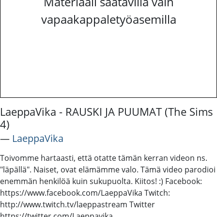
Materiaali saatavilla vain
vapaakappaletyöasemilla
LaeppaVika - RAUSKI JA PUUMAT (The Sims
4)
―
LaeppaVika
Toivomme hartaasti, että otatte tämän kerran videon ns.
"läpällä". Naiset, ovat elämämme valo. Tämä video parodioi
enemmän henkilöä kuin sukupuolta. Kiitos! :) Facebook:
https://www.facebook.com/LaeppaVika Twitch:
http://www.twitch.tv/laeppastream Twitter
https://twitter.com/Laeppavika