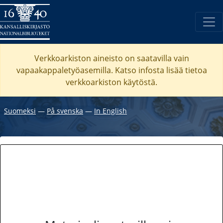
Verkkoarkiston aineisto on saatavilla vain
vapaakappaletyöasemilla. Katso
infosta
lisää tietoa
verkkoarkiston käytöstä.
Suomeksi
―
På svenska
―
In English