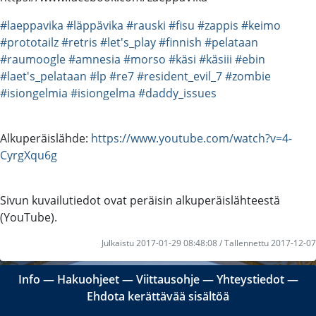
#laeppavika
#läppävika
#rauski
#fisu
#zappis
#keimo
#prototailz
#retris
#let's_play
#finnish
#pelataan
#raumoogle
#amnesia
#morso
#käsi
#käsiii
#ebin
#laet's_pelataan
#lp
#re7
#resident_evil_7
#zombie
#isiongelmia
#isiongelma
#daddy_issues
Alkuperäislähde:
https://www.youtube.com/watch?v=4-
CyrgXqu6g
Sivun kuvailutiedot ovat peräisin alkuperäislähteestä
(YouTube).
Julkaistu 2017-01-29 08:48:08 / Tallennettu 2017-12-07
Info
―
Hakuohjeet
―
Viittausohje
―
Yhteystiedot
―
Ehdota kerättävää sisältöä