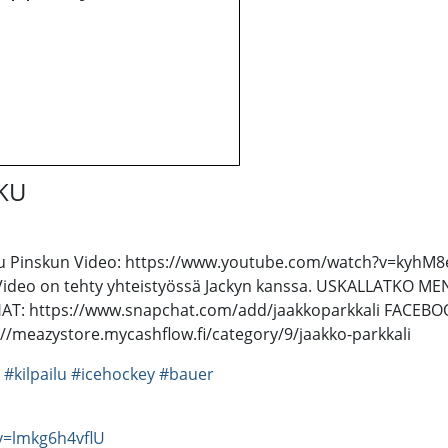
SKU
inkku Pinskun Video: https://www.youtube.com/watch?v=kyhM8
isa Video on tehty yhteistyössä Jackyn kanssa. USKALLA
AT: https://www.snapchat.com/add/jaakkoparkkali FACEBOO
/meazystore.mycashflow.fi/category/9/jaakko-parkkali
#kilpailu
#icehockey
#bauer
v=lmkg6h4vflU