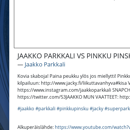
JAAKKO PARKKALI VS PINKKU PIN
―
Jaakko Parkkali
Kovia skaboja! Paina peukku ylös jos miellytti! P
kilpailuun: http://www.jacky.fi/liikuttavanhyva#k
https://www.instagram.com/jaakkoparkkali SNAPCH
https://twitter.com/53JAAKKO MUN VAATTEET: http:/
#jaakko
#parkkali
#pinkkupinsku
#jacky
#superpark
Alkuperäislähde:
https://www.youtube.com/watch?