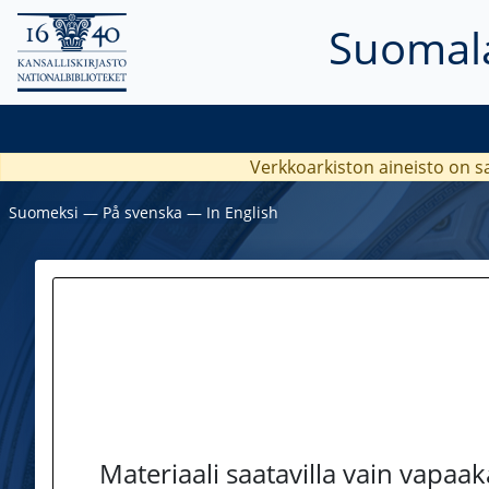
Suomala
Verkkoarkiston aineisto on s
Suomeksi
―
På svenska
―
In English
Materiaali saatavilla vain vapaa