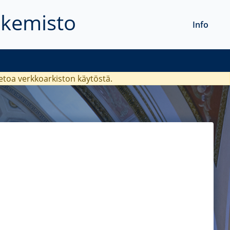
akemisto
Info
ietoa verkkoarkiston käytöstä.