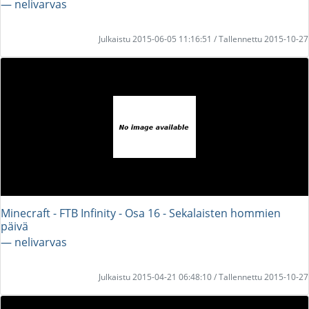
― nelivarvas
Julkaistu 2015-06-05 11:16:51 / Tallennettu 2015-10-27
Minecraft - FTB Infinity - Osa 16 - Sekalaisten hommien
päivä
― nelivarvas
Julkaistu 2015-04-21 06:48:10 / Tallennettu 2015-10-27