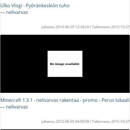
Ulko Vlogi - Pyöränkeskiön tuho
― nelivarvas
Julkaistu 2014-06-29 12:34:20 / Tallennettu 2015-10-27
Minecraft 1.3.1 - nelivarvas rakentaa - promo - Perus lukaali
― nelivarvas
Julkaistu 2012-08-05 04:00:09 / Tallennettu 2015-10-27