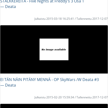
STALKKEREITA - Five Nights at Freddy's 3 Osa 1
― Deata
Julkaistu 2015-03-18 16:25:41 / Tallennettu 2017-12-07
EI TÄN NÄIN PITÄNY MENNÄ - OP SkyWars /W Deata #3
― Deata
Julkaistu 2015-02-20 15:59:34 / Tallennettu 2017-12-07