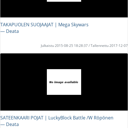
TAKAPUOLEN SUOJAAJAT | Mega Skywars
― Deata
Julkaistu 2015-08-25 18:28:37 / Tallennettu 2017-12-07
SATEENKAARI POJAT | LuckyBlock Battle /W Röpönen
― Deata