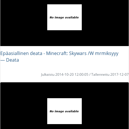
Epäasiallinen deata - Minecraft: Skywars /W mrmiksyyy
― Deata
Julkaistu 2014-10-20 12:00:05 / Tallennettu 2017-12-07