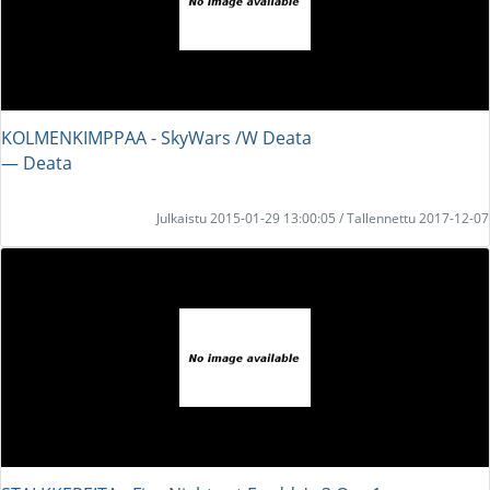
KOLMENKIMPPAA - SkyWars /W Deata
― Deata
Julkaistu 2015-01-29 13:00:05 / Tallennettu 2017-12-07