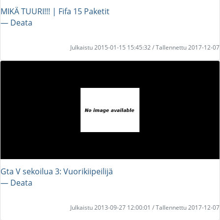
MIKÄ TUURI!!! | Fifa 15 Paketit
― Deata
Julkaistu 2015-01-15 15:45:32 / Tallennettu 2017-12-07
Gta V sekoilua 3: Vuorikiipeilijä
― Deata
Julkaistu 2013-09-27 12:00:01 / Tallennettu 2017-12-07