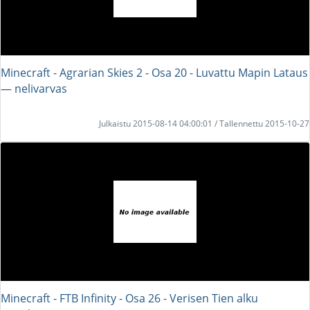
Minecraft - Agrarian Skies 2 - Osa 20 - Luvattu Mapin Lataus
― nelivarvas
Julkaistu 2015-08-14 04:00:01 / Tallennettu 2015-10-27
Minecraft - FTB Infinity - Osa 26 - Verisen Tien alku