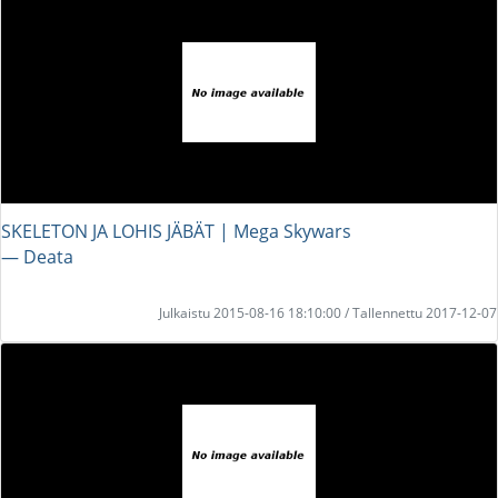
SKELETON JA LOHIS JÄBÄT | Mega Skywars
― Deata
Julkaistu 2015-08-16 18:10:00 / Tallennettu 2017-12-07