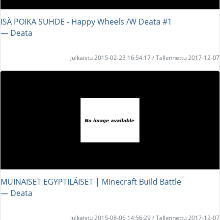
ISÄ POIKA SUHDE - Happy Wheels /W Deata #1
― Deata
Julkaistu 2015-02-23 16:54:17 / Tallennettu 2017-12-07
MUINAISET EGYPTILÄISET | Minecraft Build Battle
― Deata
Julkaistu 2015-08-06 14:56:29 / Tallennettu 2017-12-07