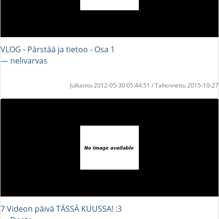
VLOG - Pärstää ja tietoo - Osa 1
― nelivarvas
Julkaistu 2012-05-30 05:44:51 / Tallennettu 2015-10-27
7 Videon päivä TÄSSÄ KUUSSA! :3