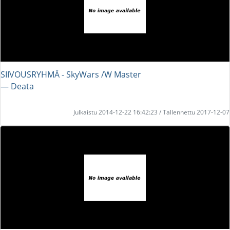
SIIVOUSRYHMÄ - SkyWars /W Master
― Deata
Julkaistu 2014-12-22 16:42:23 / Tallennettu 2017-12-07