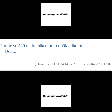
Tbone sc 440 dildo mikrofonin epälaatikointi
― Deata
Julkaistu 2013-11-14 14:57:20 / Tallennettu 2017-12-07