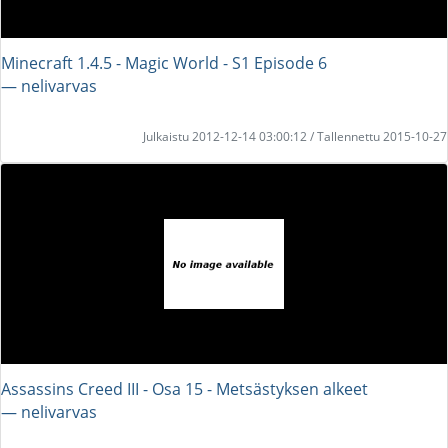
Minecraft 1.4.5 - Magic World - S1 Episode 6
― nelivarvas
Julkaistu 2012-12-14 03:00:12 / Tallennettu 2015-10-27
Assassins Creed III - Osa 15 - Metsästyksen alkeet
― nelivarvas