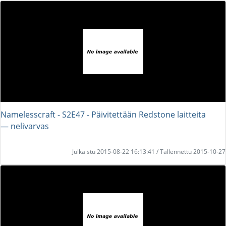
Namelesscraft - S2E47 - Päivitettään Redstone laitteita
― nelivarvas
Julkaistu 2015-08-22 16:13:41 / Tallennettu 2015-10-27