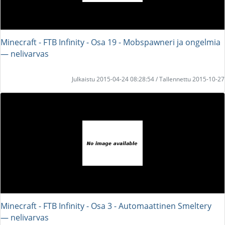
Minecraft - FTB Infinity - Osa 19 - Mobspawneri ja ongelmia
― nelivarvas
Julkaistu 2015-04-24 08:28:54 / Tallennettu 2015-10-27
Minecraft - FTB Infinity - Osa 3 - Automaattinen Smeltery
― nelivarvas