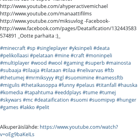
http://www.youtube.com/ahyperactivemichael
http://www.youtube.com/manaattifilms
http://www.youtube.com/miksuvlog -Facebook-
http://www.facebook.com/pages/Deataification/132443583
574891 _Ootte parhaita :)_
#minecraft
#sp
#singleplayer
#yksinpeli
#deata
#pelikollaasi
#pelataan
#mine
#craft
#moninpeli
#multiplayer
#wood
#wool
#gaming
#superb
#mainosta
#subaaja
#tilaaja
#tilataan
#tilaa
#nelivarvas
#ftb
#thetumej
#mrmiksyyy
#tgl
#suomimine
#namessftb
#migulis
#thetaikasoppa
#funny
#pelaus
#titanfall
#hauska
#komedia
#tapahtuma
#eeddplays
#tume
#tumej
#skywars
#mc
#deataification
#suomi
#suomipvp
#hunger
#games
#lakko
#pelit
Alkuperäislähde:
https://www.youtube.com/watch?
v=oEg9baKeILs