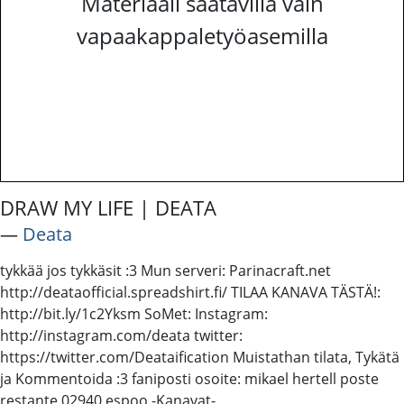
Materiaali saatavilla vain
vapaakappaletyöasemilla
DRAW MY LIFE | DEATA
―
Deata
tykkää jos tykkäsit :3 Mun serveri: Parinacraft.net
http://deataofficial.spreadshirt.fi/ TILAA KANAVA TÄSTÄ!:
http://bit.ly/1c2Yksm SoMet: Instagram:
http://instagram.com/deata twitter:
https://twitter.com/Deataification Muistathan tilata, Tykätä
ja Kommentoida :3 faniposti osoite: mikael hertell poste
restante 02940 espoo -Kanavat-