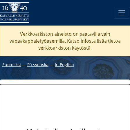
Verkkoarkiston aineisto on saatavilla vain
vapaakappaletyöasemilla. Katso
infosta
lisää tietoa
verkkoarkiston käytöstä.
Suomeksi
―
På svenska
―
In English