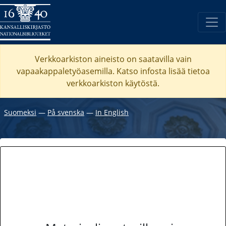
Verkkoarkiston aineisto on saatavilla vain
vapaakappaletyöasemilla. Katso
infosta
lisää tietoa
verkkoarkiston käytöstä.
Suomeksi
―
På svenska
―
In English