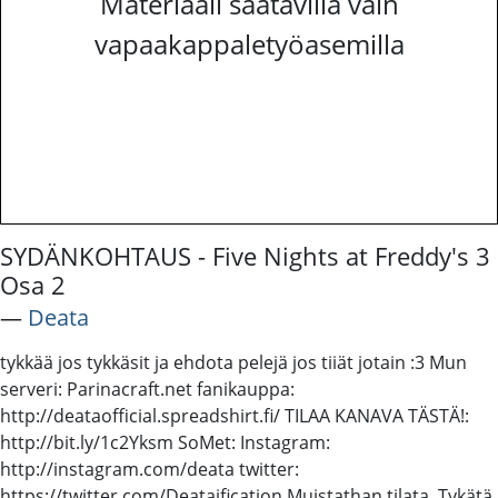
Materiaali saatavilla vain
vapaakappaletyöasemilla
SYDÄNKOHTAUS - Five Nights at Freddy's 3
Osa 2
―
Deata
tykkää jos tykkäsit ja ehdota pelejä jos tiiät jotain :3 Mun
serveri: Parinacraft.net fanikauppa:
http://deataofficial.spreadshirt.fi/ TILAA KANAVA TÄSTÄ!:
http://bit.ly/1c2Yksm SoMet: Instagram:
http://instagram.com/deata twitter:
https://twitter.com/Deataification Muistathan tilata, Tykätä