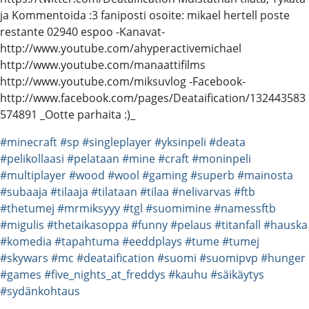
ja Kommentoida :3 faniposti osoite: mikael hertell poste
restante 02940 espoo -Kanavat-
http://www.youtube.com/ahyperactivemichael
http://www.youtube.com/manaattifilms
http://www.youtube.com/miksuvlog -Facebook-
http://www.facebook.com/pages/Deataification/132443583
574891 _Ootte parhaita :)_
#minecraft
#sp
#singleplayer
#yksinpeli
#deata
#pelikollaasi
#pelataan
#mine
#craft
#moninpeli
#multiplayer
#wood
#wool
#gaming
#superb
#mainosta
#subaaja
#tilaaja
#tilataan
#tilaa
#nelivarvas
#ftb
#thetumej
#mrmiksyyy
#tgl
#suomimine
#namessftb
#migulis
#thetaikasoppa
#funny
#pelaus
#titanfall
#hauska
#komedia
#tapahtuma
#eeddplays
#tume
#tumej
#skywars
#mc
#deataification
#suomi
#suomipvp
#hunger
#games
#five_nights_at_freddys
#kauhu
#säikäytys
#sydänkohtaus