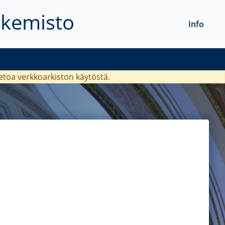
akemisto
Info
ietoa verkkoarkiston käytöstä.