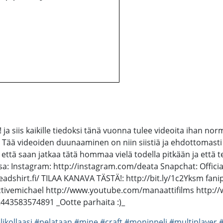
ja siis kaikille tiedoksi tänä vuonna tulee videoita ihan nor
ille! Tää videoiden duunaaminen on niin siistiä ja ehdottomasti
n että saan jatkaa tätä hommaa vielä todella pitkään ja että 
a: Instagram: http://instagram.com/deata Snapchat: Official
readshirt.fi/ TILAA KANAVA TÄSTÄ!: http://bit.ly/1c2Yksm fani
tivemichael http://www.youtube.com/manaattifilms http:/
443583574891 _Ootte parhaita :)_
likollaasi
#pelataan
#mine
#craft
#moninpeli
#multiplayer