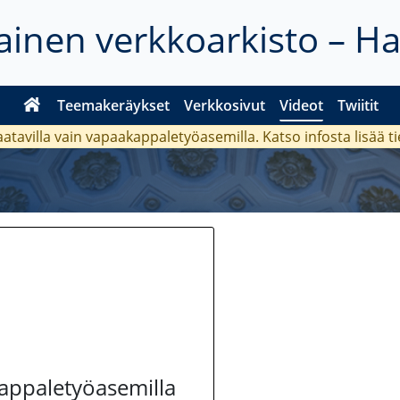
inen verkkoarkisto – H
Teemakeräykset
Verkkosivut
Videot
Twiitit
aatavilla vain vapaakappaletyöasemilla. Katso
infosta
lisää t
kappaletyöasemilla