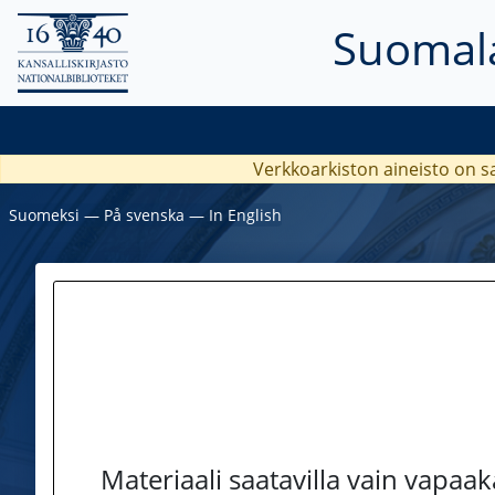
Suomala
Verkkoarkiston aineisto on s
Suomeksi
―
På svenska
―
In English
Materiaali saatavilla vain vapaa