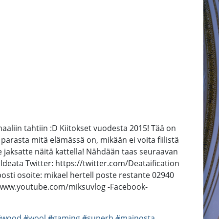
maaliin tahtiin :D Kiitokset vuodesta 2015! Tää on
 parasta mitä elämässä on, mikään ei voita fiilistä
te jaksatte näitä kattella! Nähdään taas seuraavan
deata Twitter: https://twitter.com/Deataification
posti osoite: mikael hertell poste restante 02940
/www.youtube.com/miksuvlog -Facebook-
#wood
#wool
#gaming
#superb
#mainosta