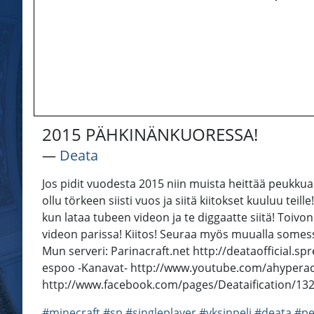
2015 PÄHKINÄNKUORESSA!
―
Deata
Jos pidit vuodesta 2015 niin muista heittää peukkua! 
ollu törkeen siisti vuos ja siitä kiitokset kuuluu te
kun lataa tubeen videon ja te diggaatte siitä! Toivo
videon parissa! Kiitos! Seuraa myös muualla somess
Mun serveri: Parinacraft.net http://deataofficial.sp
espoo -Kanavat- http://www.youtube.com/ahyperac
http://www.facebook.com/pages/Deataification/132
#minecraft
#sp
#singleplayer
#yksinpeli
#deata
#pe