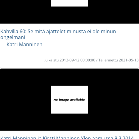
Kahvilla 60: Se mitä ajattelet minusta ei ole minun
ongelmani
― Katri Manninen
Julkaistu 2013-09-12 00:00:00 / Tallennettu 2021-05-13
Katri Manninen ja Kirsti Manninen Ylen aamussa 8.3.2014