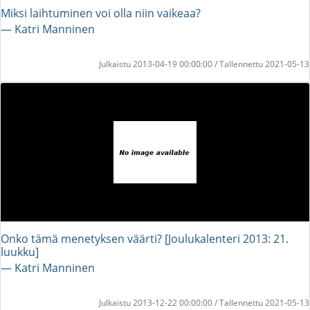
Miksi laihtuminen voi olla niin vaikeaa?
― Katri Manninen
Julkaistu 2013-04-19 00:00:00 / Tallennettu 2021-05-13
Onko tämä menetyksen väärti? [Joulukalenteri 2013: 21.
luukku]
― Katri Manninen
Julkaistu 2013-12-22 00:00:00 / Tallennettu 2021-05-13