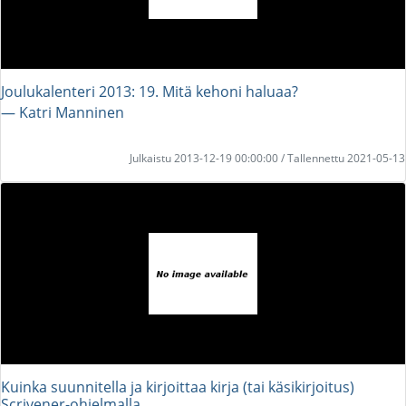
Joulukalenteri 2013: 19. Mitä kehoni haluaa?
― Katri Manninen
Julkaistu 2013-12-19 00:00:00 / Tallennettu 2021-05-13
Kuinka suunnitella ja kirjoittaa kirja (tai käsikirjoitus)
Scrivener-ohjelmalla