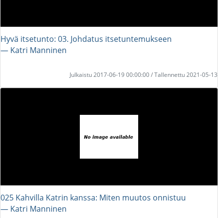
Hyvä itsetunto: 03. Johdatus itsetuntemukseen
― Katri Manninen
Julkaistu 2017-06-19 00:00:00 / Tallennettu 2021-05-13
025 Kahvilla Katrin kanssa: Miten muutos onnistuu
― Katri Manninen