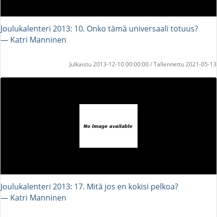
Joulukalenteri 2013: 10. Onko tämä universaali totuus?
― Katri Manninen
Julkaistu 2013-12-10 00:00:00 / Tallennettu 2021-05-13
Joulukalenteri 2013: 17. Mitä jos en kokisi pelkoa?
― Katri Manninen