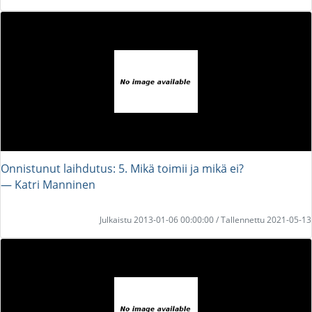
Onnistunut laihdutus: 5. Mikä toimii ja mikä ei?
― Katri Manninen
Julkaistu 2013-01-06 00:00:00 / Tallennettu 2021-05-13