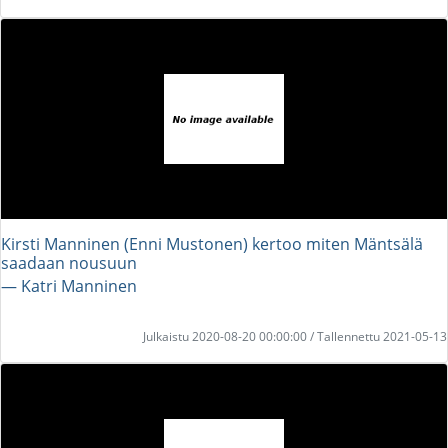
Kirsti Manninen (Enni Mustonen) kertoo miten Mäntsälä
saadaan nousuun
― Katri Manninen
Julkaistu 2020-08-20 00:00:00 / Tallennettu 2021-05-13