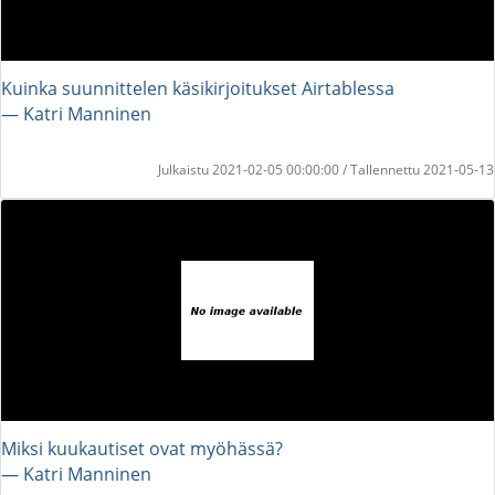
Kuinka suunnittelen käsikirjoitukset Airtablessa
― Katri Manninen
Julkaistu 2021-02-05 00:00:00 / Tallennettu 2021-05-13
Miksi kuukautiset ovat myöhässä?
― Katri Manninen