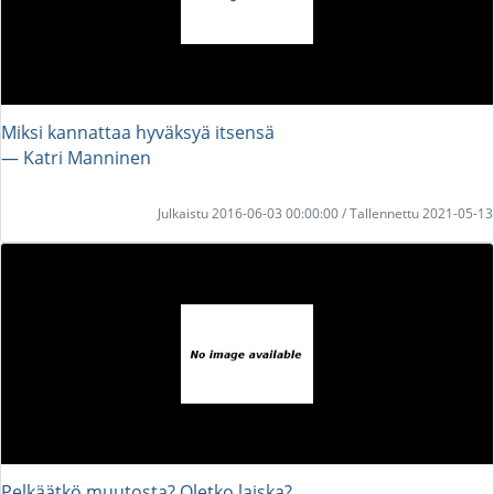
Miksi kannattaa hyväksyä itsensä
― Katri Manninen
Julkaistu 2016-06-03 00:00:00 / Tallennettu 2021-05-13
Pelkäätkö muutosta? Oletko laiska?