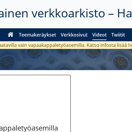
inen verkkoarkisto – H
Teemakeräykset
Verkkosivut
Videot
Twiitit
aatavilla vain vapaakappaletyöasemilla. Katso
infosta
lisää t
kappaletyöasemilla