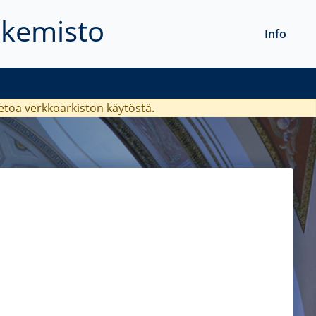
akemisto
Info
ietoa verkkoarkiston käytöstä.