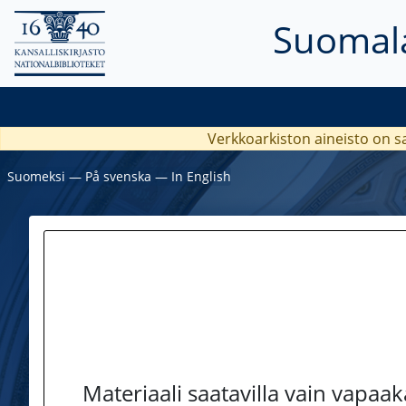
Suomala
Verkkoarkiston aineisto on s
Suomeksi
―
På svenska
―
In English
Materiaali saatavilla vain vapaa