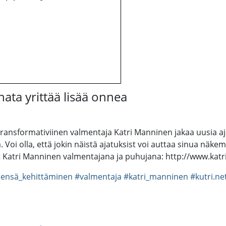
nata yrittää lisää onnea
 transformativiinen valmentaja Katri Manninen jakaa uusia aj
 Voi olla, että jokin näistä ajatuksist voi auttaa sinua näke
.net Katri Manninen valmentajana ja puhujana: http://www.ka
sensä_kehittäminen
#valmentaja
#katri_manninen
#kutri.ne