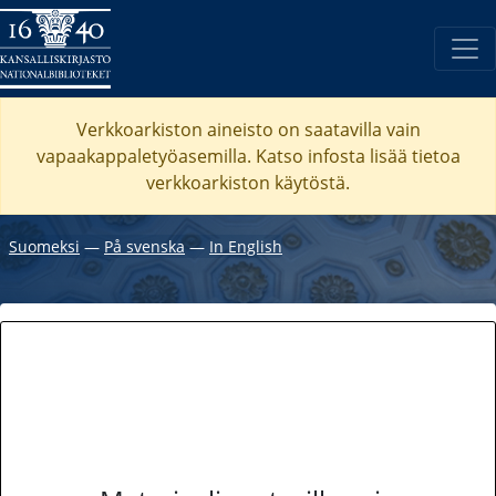
Verkkoarkiston aineisto on saatavilla vain
vapaakappaletyöasemilla. Katso
infosta
lisää tietoa
verkkoarkiston käytöstä.
Suomeksi
―
På svenska
―
In English