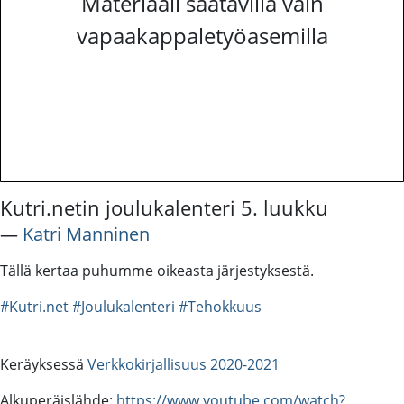
Materiaali saatavilla vain
vapaakappaletyöasemilla
Kutri.netin joulukalenteri 5. luukku
―
Katri Manninen
Tällä kertaa puhumme oikeasta järjestyksestä.
#Kutri.net
#Joulukalenteri
#Tehokkuus
Keräyksessä
Verkkokirjallisuus 2020-2021
Alkuperäislähde:
https://www.youtube.com/watch?