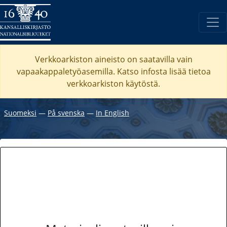
Verkkoarkiston aineisto on saatavilla vain
vapaakappaletyöasemilla. Katso
infosta
lisää tietoa
verkkoarkiston käytöstä.
Suomeksi
―
På svenska
―
In English