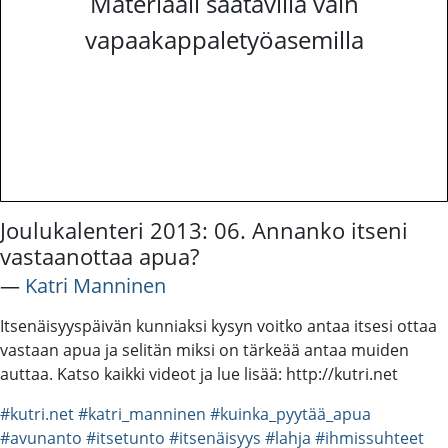
Materiaali saatavilla vain
vapaakappaletyöasemilla
Joulukalenteri 2013: 06. Annanko itseni
vastaanottaa apua?
―
Katri Manninen
Itsenäisyyspäivän kunniaksi kysyn voitko antaa itsesi ottaa
vastaan apua ja selitän miksi on tärkeää antaa muiden
auttaa. Katso kaikki videot ja lue lisää: http://kutri.net
#kutri.net
#katri_manninen
#kuinka_pyytää_apua
#avunanto
#itsetunto
#itsenäisyys
#lahja
#ihmissuhteet