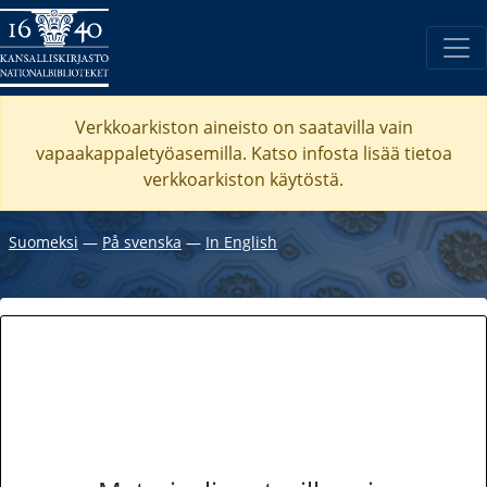
Verkkoarkiston aineisto on saatavilla vain
vapaakappaletyöasemilla. Katso
infosta
lisää tietoa
verkkoarkiston käytöstä.
Suomeksi
―
På svenska
―
In English