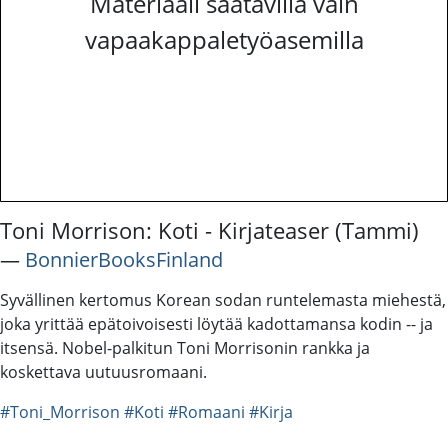
Materiaali saatavilla vain
vapaakappaletyöasemilla
Toni Morrison: Koti - Kirjateaser (Tammi)
―
BonnierBooksFinland
Syvällinen kertomus Korean sodan runtelemasta miehestä,
joka yrittää epätoivoisesti löytää kadottamansa kodin -- ja
itsensä. Nobel-palkitun Toni Morrisonin rankka ja
koskettava uutuusromaani.
#Toni_Morrison
#Koti
#Romaani
#Kirja