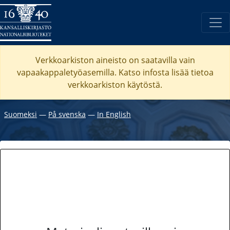
Verkkoarkiston aineisto on saatavilla vain
vapaakappaletyöasemilla. Katso
infosta
lisää tietoa
verkkoarkiston käytöstä.
Suomeksi
―
På svenska
―
In English