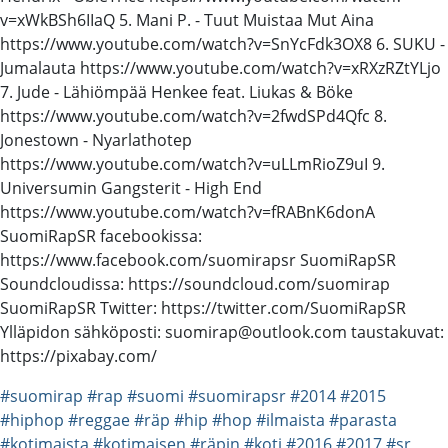
v=xWkBSh6IIaQ 5. Mani P. - Tuut Muistaa Mut Aina
https://www.youtube.com/watch?v=SnYcFdk3OX8 6. SUKU -
Jumalauta https://www.youtube.com/watch?v=xRXzRZtYLjo
7. Jude - Lähiömpää Henkee feat. Liukas & Böke
https://www.youtube.com/watch?v=2fwdSPd4Qfc 8.
Jonestown - Nyarlathotep
https://www.youtube.com/watch?v=uLLmRioZ9uI 9.
Universumin Gangsterit - High End
https://www.youtube.com/watch?v=fRABnK6donA
SuomiRapSR facebookissa:
https://www.facebook.com/suomirapsr SuomiRapSR
Soundcloudissa: https://soundcloud.com/suomirap
SuomiRapSR Twitter: https://twitter.com/SuomiRapSR
Ylläpidon sähköposti: suomirap@outlook.com taustakuvat:
https://pixabay.com/
#suomirap
#rap
#suomi
#suomirapsr
#2014
#2015
#hiphop
#reggae
#räp
#hip
#hop
#ilmaista
#parasta
#kotimaista
#kotimaisen
#räpin
#koti
#2016
#2017
#sr