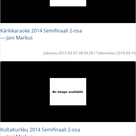
Kärkikaraoke 2014 Semifinaali 2-osa
― Jani Markus
Julkaistu 2015-03-01 08:50:28 / Tallennettu 2018-03-16
KultaKurkku 2014 Semifinaali 2-osa