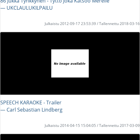
86 Jukka Tynkkynen - Tyttö Joka Katsoo Merelle
― UKCLAULUKILPAILU
Julkaistu 2012-09-17 23:53:39 / Tallennettu 2018-03-16
SPEECH KARAOKE - Trailer
― Carl Sebastian Lindberg
Julkaistu 2014-04-15 15:04:05 / Tallennettu 2017-03-09