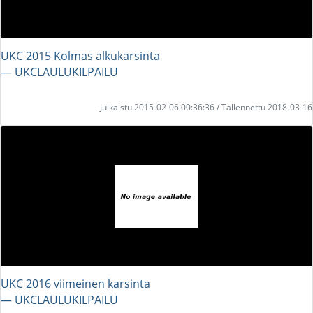
UKC 2015 Kolmas alkukarsinta
― UKCLAULUKILPAILU
Julkaistu 2015-02-06 00:36:36 / Tallennettu 2018-03-16
UKC 2016 viimeinen karsinta
― UKCLAULUKILPAILU