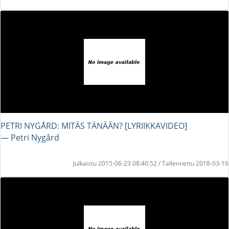
PETRI NYGÅRD: MITÄS TÄNÄÄN? [LYRIIKKAVIDEO]
― Petri Nygård
Julkaistu 2015-06-23 08:40:52 / Tallennettu 2018-03-16