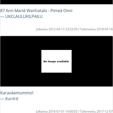
87 Ann-Marié Wanhatalo - Pimeä Onni
― UKCLAULUKILPAILU
Julkaistu 2012-09-17 23:53:39 / Tallennettu 2018-03-16
Karaokemummo!
― Kuriirit
Julkaistu 2016-07-01 14:00:03 / Tallennettu 2017-12-07