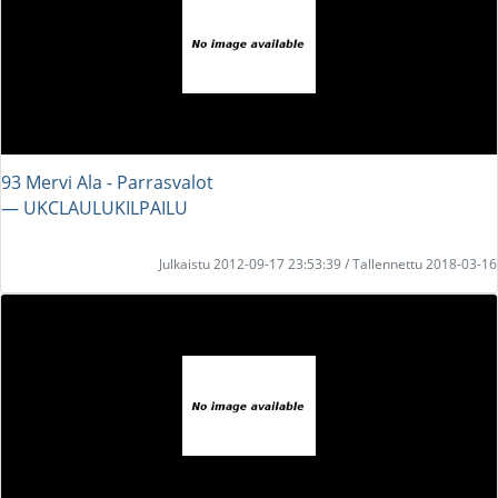
93 Mervi Ala - Parrasvalot
― UKCLAULUKILPAILU
Julkaistu 2012-09-17 23:53:39 / Tallennettu 2018-03-16