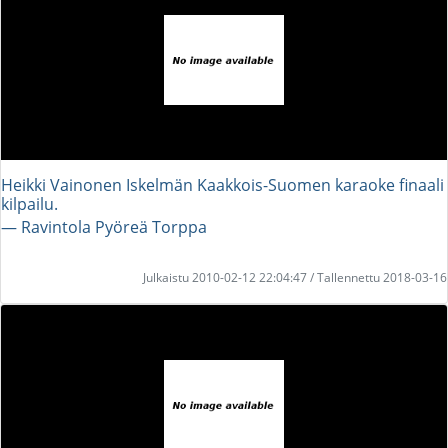
Heikki Vainonen Iskelmän Kaakkois-Suomen karaoke finaali
kilpailu.
― Ravintola Pyöreä Torppa
Julkaistu 2010-02-12 22:04:47 / Tallennettu 2018-03-16