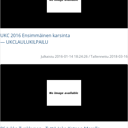
UKC 2016 Ensimmäinen karsinta
― UKCLAULUKILPAILU
Julkaistu 2016-01-14 18:24:26 / Tallennettu 2018-03-16