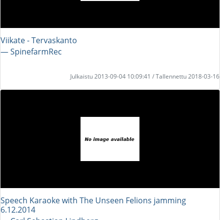
Viikate - Tervaskanto
― SpinefarmRec
Julkaistu 2013-09-04 10:09:41 / Tallennettu 2018-03-16
Speech Karaoke with The Unseen Felions jamming
6.12.2014