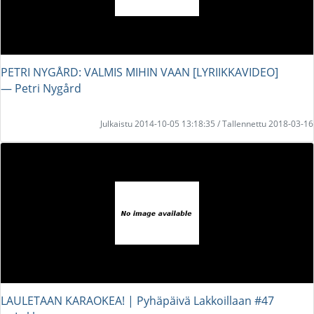
PETRI NYGÅRD: VALMIS MIHIN VAAN [LYRIIKKAVIDEO]
― Petri Nygård
Julkaistu 2014-10-05 13:18:35 / Tallennettu 2018-03-16
LAULETAAN KARAOKEA! | Pyhäpäivä Lakkoillaan #47