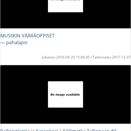
MUSIIKIN VÄÄRÄOPPISET
― pahalapsi
Julkaistu 2016-09-20 15:06:45 / Tallennettu 2017-12-07
Rallienglantia ja Karaokea! | Källimatka Tallinnaan #3