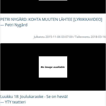
PETRI NYGÅRD: KOHTA MUUTEN LÄHTEE [LYRIIKKAVIDEO]
― Petri Nygård
Julkaistu 2015-11-06 03:07:09 / Tallennettu 2018-03-16
Luukku 18: Joulukaraoke - Se on heviä!
― YTY teatteri