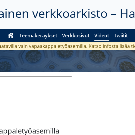
inen verkkoarkisto – H
Teemakeräykset
Verkkosivut
Videot
Twiitit
aatavilla vain vapaakappaletyöasemilla. Katso
infosta
lisää t
kappaletyöasemilla