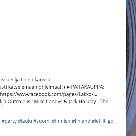
ssä Silja Linen kanssa.
armasti katselemaan ohjelmaa! :) ►PAITAKAUPPA:
 https://www.facebook.com/pages/Lakko/...
ja Outro biisi: Mike Candys & Jack Holiday - The
e
#party
#laulu
#suomi
#finnish
#finland
#let_it_go