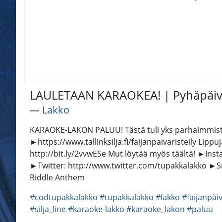
LAULETAAN KARAOKEA! | Pyhäpäivä
―
Lakko
KARAOKE-LAKON PALUU! Tästä tuli yks parhaimmista Py
►https://www.tallinksilja.fi/faijanpaivaristeily Li
http://bit.ly/2vvwESe Mut löytää myös täältä! ►In
►Twitter: http://www.twitter.com/tupakkalakko ►Snap
Riddle Anthem
#codtupakkalakko
#tupakkalakko
#lakko
#faijanpäi
#silja_line
#karaoke-lakko
#karaoke_lakon
#paluu