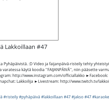
 Lakkoillaan #47
häpäivistä. :D Video ja faijanpäivä-risteily tehty yhteistyö
ppuja varatessa käytä koodia ''FAIJANPÄIVÄ'', niin pääsette v
stagram: http://www.instagram.com/officiallakko ►Facebook:
chat: Lakkoilija ►Livestream: http://www.twitch.tv/lakkoili
vä
#risteily
#pyhäpäivä
#lakkoillaan
#47
#jakso
#47
#karaok