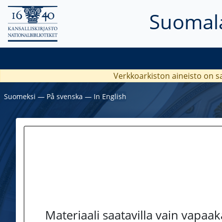
Suomala
Verkkoarkiston aineisto on s
Suomeksi
―
På svenska
―
In English
Materiaali saatavilla vain vapaa