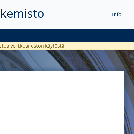
akemisto
Info
ietoa verkkoarkiston käytöstä.