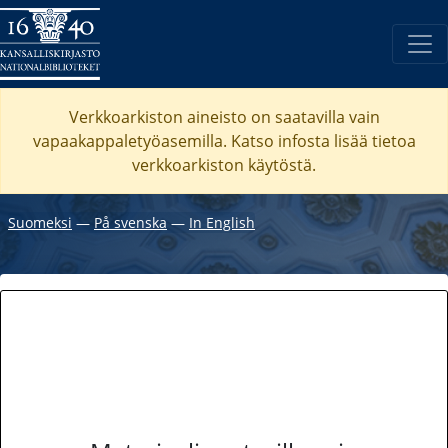
Verkkoarkiston aineisto on saatavilla vain
vapaakappaletyöasemilla. Katso
infosta
lisää tietoa
verkkoarkiston käytöstä.
Suomeksi
―
På svenska
―
In English