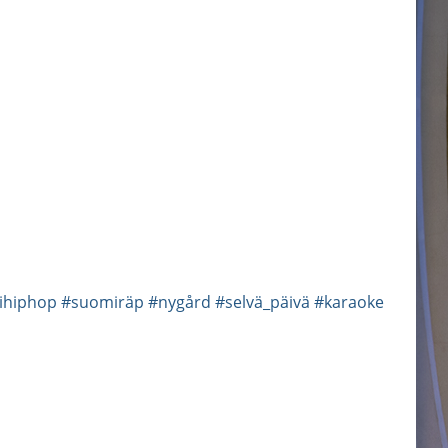
ihiphop
#suomiräp
#nygård
#selvä_päivä
#karaoke