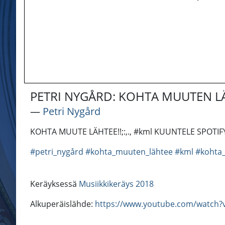
PETRI NYGÅRD: KOHTA MUUTEN LÄ
―
Petri Nygård
KOHTA MUUTE LÄHTEE!!;:,., #kml KUUNTELE SPOTIFYSS
#petri_nygård
#kohta_muuten_lähtee
#kml
#kohta
Keräyksessä
Musiikkikeräys 2018
Alkuperäislähde:
https://www.youtube.com/watch