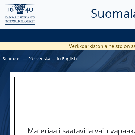
Suomala
Verkkoarkiston aineisto on s
Suomeksi
―
På svenska
―
In English
Materiaali saatavilla vain vapaa