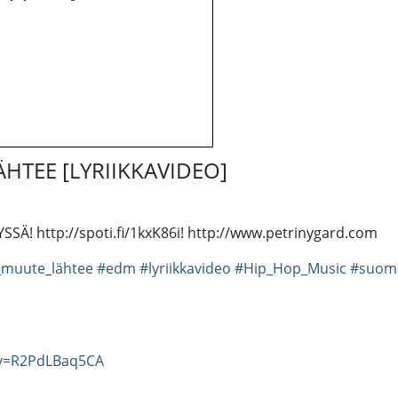
HTEE [LYRIIKKAVIDEO]
Ä! http://spoti.fi/1kxK86i! http://www.petrinygard.com
_muute_lähtee
#edm
#lyriikkavideo
#Hip_Hop_Music
#suom
?v=R2PdLBaq5CA