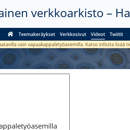
inen verkkoarkisto – H
Teemakeräykset
Verkkosivut
Videot
Twiitit
aatavilla vain vapaakappaletyöasemilla. Katso
infosta
lisää t
kappaletyöasemilla