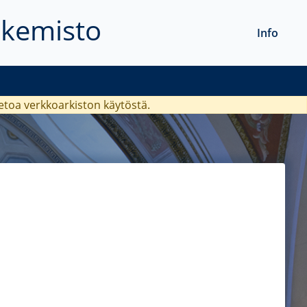
akemisto
Info
ietoa verkkoarkiston käytöstä.