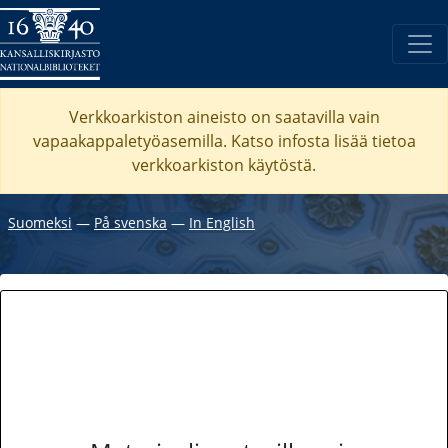
Verkkoarkiston aineisto on saatavilla vain
vapaakappaletyöasemilla. Katso
infosta
lisää tietoa
verkkoarkiston käytöstä.
Suomeksi
―
På svenska
―
In English