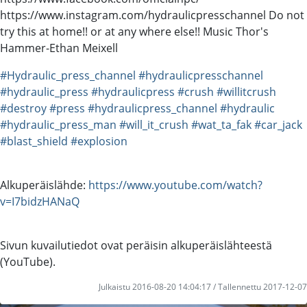
https://www.instagram.com/hydraulicpresschannel Do not
try this at home!! or at any where else!! Music Thor's
Hammer-Ethan Meixell
#Hydraulic_press_channel
#hydraulicpresschannel
#hydraulic_press
#hydraulicpress
#crush
#willitcrush
#destroy
#press
#hydraulicpress_channel
#hydraulic
#hydraulic_press_man
#will_it_crush
#wat_ta_fak
#car_jack
#blast_shield
#explosion
Alkuperäislähde:
https://www.youtube.com/watch?
v=I7bidzHANaQ
Sivun kuvailutiedot ovat peräisin alkuperäislähteestä
(YouTube).
Julkaistu 2016-08-20 14:04:17 / Tallennettu 2017-12-07