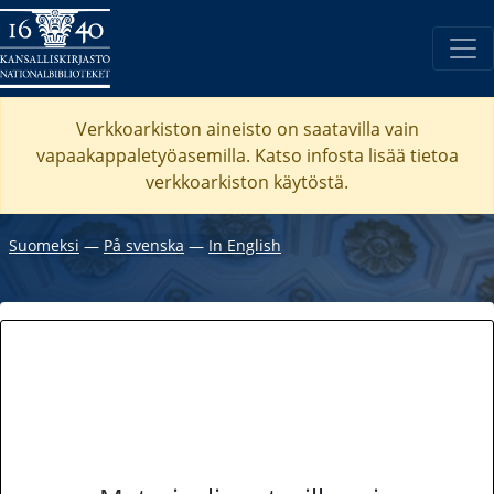
Verkkoarkiston aineisto on saatavilla vain
vapaakappaletyöasemilla. Katso
infosta
lisää tietoa
verkkoarkiston käytöstä.
Suomeksi
―
På svenska
―
In English