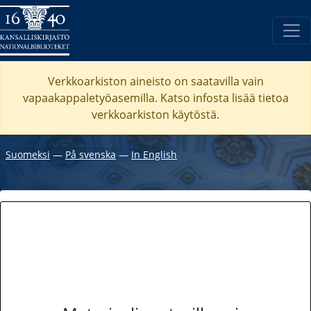
Verkkoarkiston aineisto on saatavilla vain
vapaakappaletyöasemilla. Katso
infosta
lisää tietoa
verkkoarkiston käytöstä.
Suomeksi
―
På svenska
―
In English