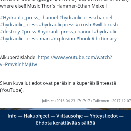
where else!! Music Thor's Hammer-Ethan Meixell
#Hydraulic_press_channel
#hydraulicpresschannel
#hydraulic_press
#hydraulicpress
#crush
#willitcrush
#destroy
#press
#hydraulicpress_channel
#hydraulic
#hydraulic_press_man
#explosion
#book
#dictionary
Alkuperäislähde:
https://www.youtube.com/watch?
v=PmvKlnhMjUw
Sivun kuvailutiedot ovat peräisin alkuperäislähteestä
(YouTube).
Julkaistu 2016-04-23 17:17:17 / Tallennettu 2017-12-07
Info
―
Hakuohjeet
―
Viittausohje
―
Yhteystiedot
―
Ehdota kerättävää sisältöä