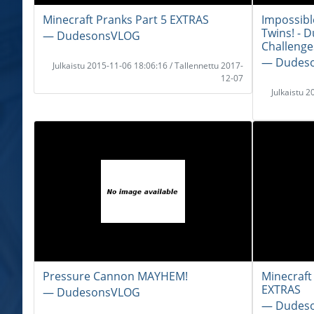
Minecraft Pranks Part 5 EXTRAS
Impossibl
Twins! - 
― DudesonsVLOG
Challenge
― Dudes
Julkaistu 2015-11-06 18:06:16 / Tallennettu 2017-
12-07
Julkaistu 
Pressure Cannon MAYHEM!
Minecraft 
EXTRAS
― DudesonsVLOG
― Dudes