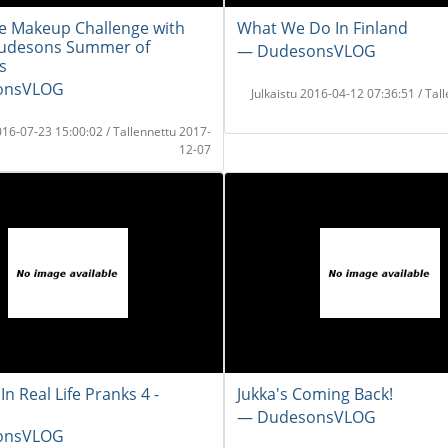
e Makeup Challenge with
What We Do In Finland
Dudesons Summer of
― DudesonsVLOG
s
onsVLOG
Julkaistu 2016-04-12 07:36:51 / Tal
2016-07-23 15:00:02 / Tallennettu 2017-
12-07
In Real Life Pranks 4 -
Jukka's Coming Back!
― DudesonsVLOG
onsVLOG