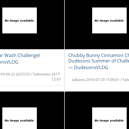
r Wash Challenge!
Chubby Bunny Cinnamon Cha
Dudesons Summer of Chall
onsVLOG
― DudesonsVLOG
2016-04-22 20:53:53 / Tallennettu 2017-
12-07
Julkaistu 2016-07-20 15:00:01 / Tal