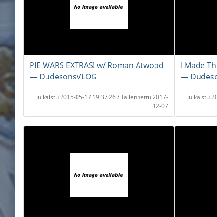
PIE WARS EXTRAS! w/ Roman Atwood
I Made Thi
― DudesonsVLOG
― Dudes
Julkaistu 2015-05-17 19:37:26 / Tallennettu 2017-
Julkaistu 
12-07