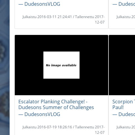
― DudesonsVLOG
― Dudes
Julkaistu 2016-03-11 21:24:41 / Tallennettu 2017-
Julkaistu 
12-07
Escalator Planking Challenge! -
Scorpion 
Dudesons Summer of Challenges
Paul!
― DudesonsVLOG
― Dudes
Julkaistu 2016-07-19 18:26:16 / Tallennettu 2017-
Julkaistu 
12-07