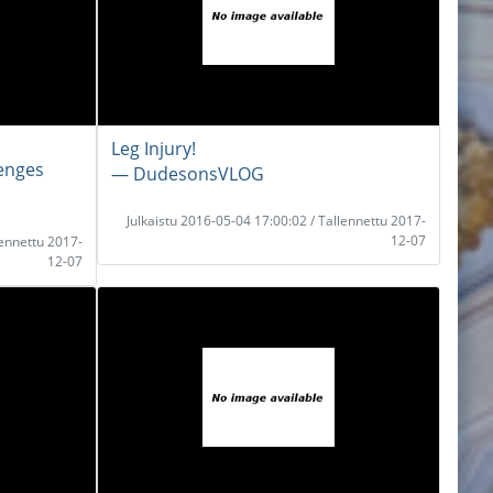
Leg Injury!
enges
― DudesonsVLOG
Julkaistu 2016-05-04 17:00:02 / Tallennettu 2017-
12-07
lennettu 2017-
12-07