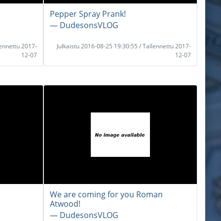
Pepper Spray Prank!
― DudesonsVLOG
lennettu 2017-
Julkaistu 2016-08-25 19:30:55 / Tallennettu 2017-
12-07
12-07
We are coming for you Roman
Atwood!
― DudesonsVLOG