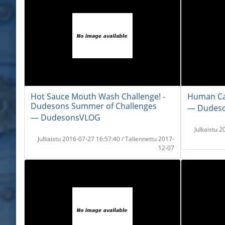
Hot Sauce Mouth Wash Challenge! -
Human Ca
Dudesons Summer of Challenges
― Dudes
― DudesonsVLOG
Julkaistu 
Julkaistu 2016-07-27 16:57:40 / Tallennettu 2017-
12-07