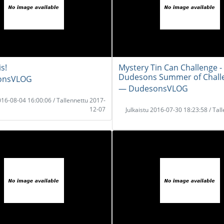
s!
Mystery Tin Can Challenge -
Dudesons Summer of Chall
onsVLOG
― DudesonsVLOG
2016-08-04 16:00:06 / Tallennettu 2017-
12-07
Julkaistu 2016-07-30 18:23:58 / Tal