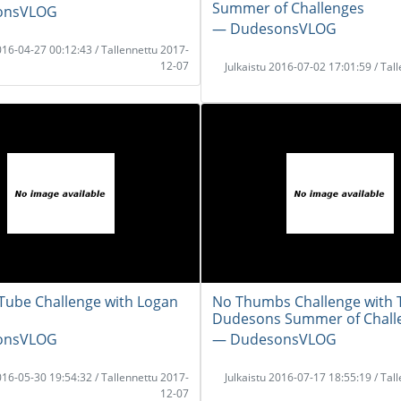
Summer of Challenges
onsVLOG
― DudesonsVLOG
2016-04-27 00:12:43 / Tallennettu 2017-
12-07
Julkaistu 2016-07-02 17:01:59 / Tal
Tube Challenge with Logan
No Thumbs Challenge with T
Dudesons Summer of Chall
onsVLOG
― DudesonsVLOG
2016-05-30 19:54:32 / Tallennettu 2017-
Julkaistu 2016-07-17 18:55:19 / Tal
12-07