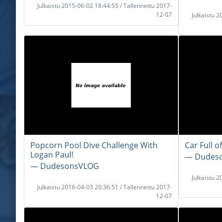
Julkaistu 2015-06-02 18:44:55 / Tallennettu 2017-
12-07
Julkaistu 
Popcorn Pool Dive Challenge With
Car Full 
Logan Paul!
― Dudes
― DudesonsVLOG
Julkaistu 
Julkaistu 2016-04-03 20:36:51 / Tallennettu 2017-
12-07