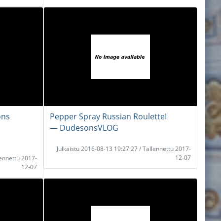
ons
Pepper Spray Russian Roulette!
― DudesonsVLOG
Julkaistu 2016-08-13 19:27:27 / Tallennettu 2017-
12-07
lennettu 2017-
12-07