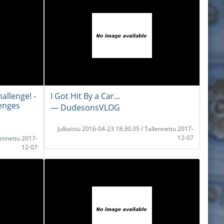
llenge! -
I Got Hit By a Car...
enges
― DudesonsVLOG
Julkaistu 2016-04-23 18:30:35 / Tallennettu 2017-
12-07
lennettu 2017-
12-07