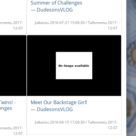
Summer of Challenges
― DudesonsVLOG
lennettu 2017-
Julkaistu 2016-07-21 15:00:30 / Tallennettu 2017-
12-07
12-07
wins! -
Meet Our Backstage Girl!
enges
― DudesonsVLOG
Julkaistu 2016-06-15 17:00:30 / Tallennettu 2017-
12-07
lennettu 2017-
12-07