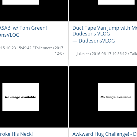
ASABI w/ Tom Green!
Duct Tape Van Jump with Mo
Dudesons VLOG
onsVLOG
― DudesonsVLOG
2015-10-23 15:49:42 / Tallennettu 2017-
12-07
Julkaistu 2016-06-17 19:36:12 / Tal
Broke His Neck!
Awkward Hug Challenge! - 