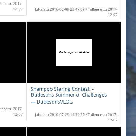
lennettu 2017-
12-07
Julkaistu 2016-02-09 23:47:09 / Tallennettu 2017-
12-07
Shampoo Staring Contest! -
Dudesons Summer of Challenges
― DudesonsVLOG
lennettu 2017-
12-07
Julkaistu 2016-07-29 16:39:25 / Tallennettu 2017-
12-07