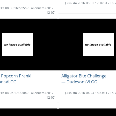
Julkaistu 2016-08-02 17:16:31 / Tal
2015-08-30 16:58:55 / Tallennettu 2017-
12-07
of Popcorn Prank!
Alligator Bite Challenge!
onsVLOG
― DudesonsVLOG
2016-04-06 17:00:04 / Tallennettu 2017-
Julkaistu 2016-04-24 18:33:11 / Tal
12-07