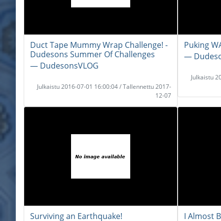
Duct Tape Mummy Wrap Challenge! -
Puking W
Dudesons Summer Of Challenges
― Dudes
― DudesonsVLOG
Julkaistu 
Julkaistu 2016-07-01 16:00:04 / Tallennettu 2017-
12-07
Surviving an Earthquake!
I Almost 