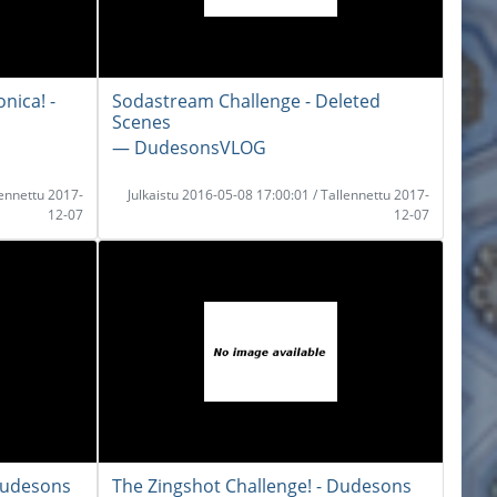
nica! -
Sodastream Challenge - Deleted
Scenes
― DudesonsVLOG
lennettu 2017-
Julkaistu 2016-05-08 17:00:01 / Tallennettu 2017-
12-07
12-07
Dudesons
The Zingshot Challenge! - Dudesons