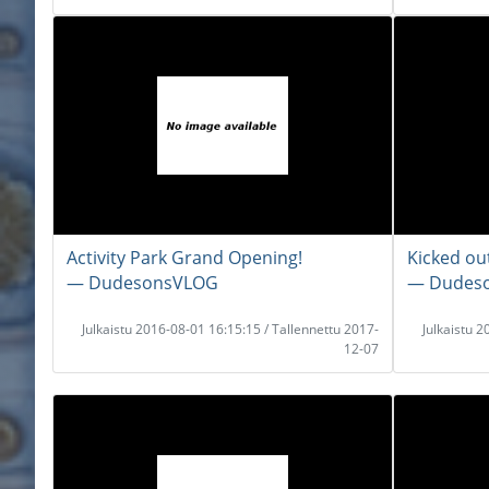
Activity Park Grand Opening!
Kicked ou
― DudesonsVLOG
― Dudes
Julkaistu 2016-08-01 16:15:15 / Tallennettu 2017-
Julkaistu 
12-07