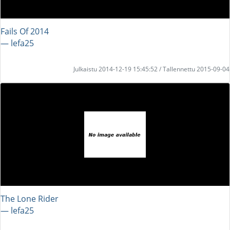
Fails Of 2014
― lefa25
Julkaistu 2014-12-19 15:45:52 / Tallennettu 2015-09-04
The Lone Rider
― lefa25