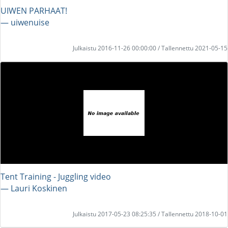
UIWEN PARHAAT!
― uiwenuise
Julkaistu 2016-11-26 00:00:00 / Tallennettu 2021-05-15
Tent Training - Juggling video
― Lauri Koskinen
Julkaistu 2017-05-23 08:25:35 / Tallennettu 2018-10-01