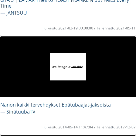
Time
― JANTSUU
Julkaistu 2021-03-19 00:00:00 / Tallennettu 2021-05-11
Nanon kaikki tervehdykset Epätubaajat-jaksoista
― SinätuubaTV
Julkaistu 2014-09-14 11:47:04 / Tallennettu 2017-12-07