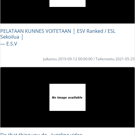
PELATAAN KUNNES VOITETAAN │ ESV Ranked / ESL
Sekoilua │
― E.S.V
Julkaistu 2019-09-12 00:00:00 / Tallennettu 2021-05-25
Do that thing you do - Juggling video