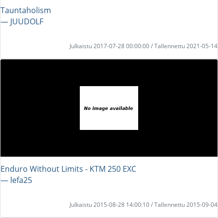
Tauntaholism
― JUUDOLF
Julkaistu 2017-07-28 00:00:00 / Tallennettu 2021-05-14
Enduro Without Limits - KTM 250 EXC
― lefa25
Julkaistu 2015-08-28 14:00:10 / Tallennettu 2015-09-04