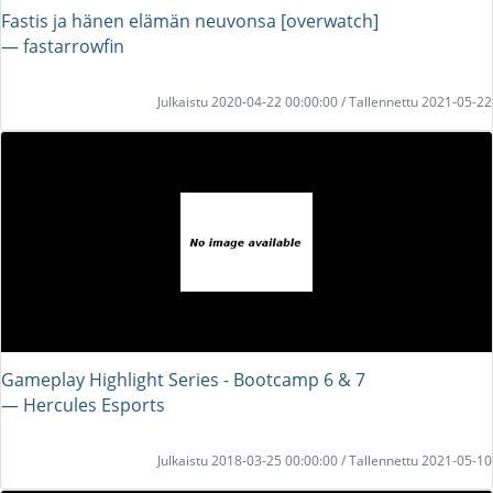
Fastis ja hänen elämän neuvonsa [overwatch]
― fastarrowfin
Julkaistu 2020-04-22 00:00:00 / Tallennettu 2021-05-22
Gameplay Highlight Series - Bootcamp 6 & 7
― Hercules Esports
Julkaistu 2018-03-25 00:00:00 / Tallennettu 2021-05-10