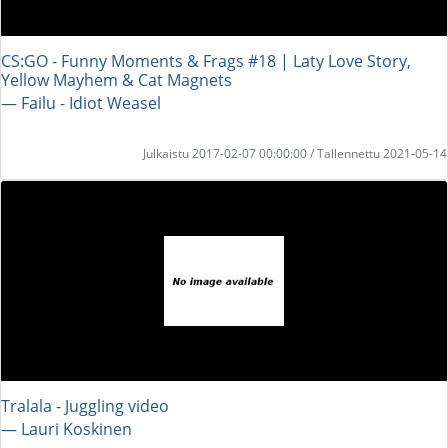
CS:GO - Funny Moments & Frags #18 | Laty Love Story,
Yellow Mayhem & Cat Magnets
― Failu - Idiot Weasel
Julkaistu 2017-02-07 00:00:00 / Tallennettu 2021-05-14
Tralala - Juggling video
― Lauri Koskinen