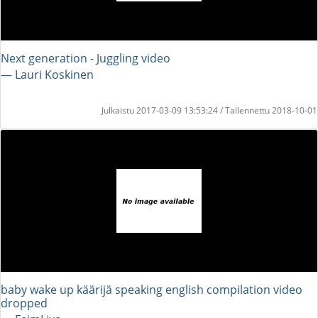
Next generation - Juggling video
― Lauri Koskinen
Julkaistu 2017-03-09 13:53:24 / Tallennettu 2018-10-01
baby wake up käärijä speaking english compilation video
dropped