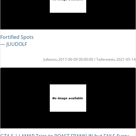
Fortified Spots
― JUUDOLF
Julkaistu 2017-06-09 00:00:00 / Tallennettu 2021-05-14
GTA 5 | LAMAR Tries to ROAST FRANKLIN but FAILS Every