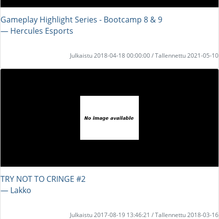
Gameplay Highlight Series - Bootcamp 8 & 9
― Hercules Esports
Julkaistu 2018-04-18 00:00:00 / Tallennettu 2021-05-10
TRY NOT TO CRINGE #2
― Lakko
Julkaistu 2017-08-19 13:46:21 / Tallennettu 2018-03-16