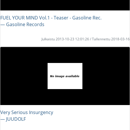
FUEL YOUR MIND Vol.1 - Teaser - Gasoline Rec.
― Gasoline Records
Julkaistu 2013-10-23 12:01:26 / Tallennettu 2018-03-16
Very Serious Insurgency
― JUUDOLF