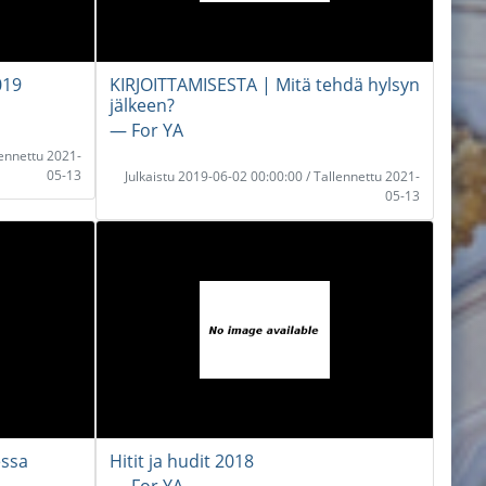
019
KIRJOITTAMISESTA | Mitä tehdä hylsyn
jälkeen?
― For YA
lennettu 2021-
05-13
Julkaistu 2019-06-02 00:00:00 / Tallennettu 2021-
05-13
essa
Hitit ja hudit 2018