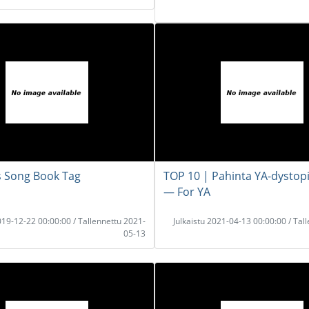
s Song Book Tag
TOP 10 | Pahinta YA-dystop
― For YA
2019-12-22 00:00:00 / Tallennettu 2021-
Julkaistu 2021-04-13 00:00:00 / Tal
05-13