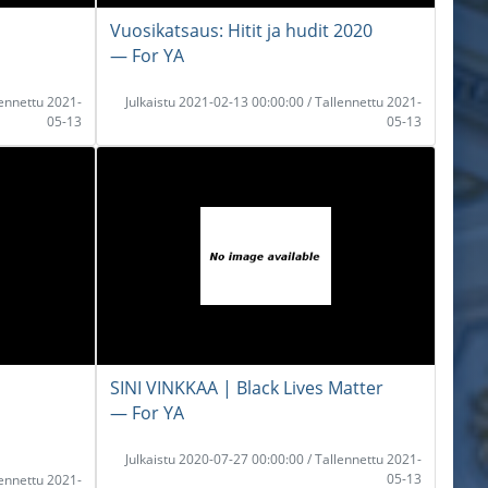
Vuosikatsaus: Hitit ja hudit 2020
― For YA
lennettu 2021-
Julkaistu 2021-02-13 00:00:00 / Tallennettu 2021-
05-13
05-13
SINI VINKKAA | Black Lives Matter
― For YA
Julkaistu 2020-07-27 00:00:00 / Tallennettu 2021-
05-13
lennettu 2021-