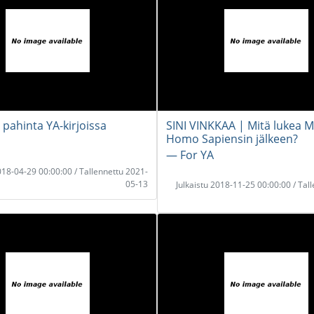
 pahinta YA-kirjoissa
SINI VINKKAA | Mitä lukea 
Homo Sapiensin jälkeen?
― For YA
2018-04-29 00:00:00 / Tallennettu 2021-
05-13
Julkaistu 2018-11-25 00:00:00 / Tal