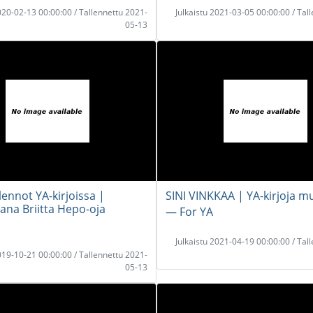
2020-02-13 00:00:00 / Tallennettu 2021-
Julkaistu 2021-03-05 00:00:00 / Tal
05-13
ennot YA-kirjoissa |
SINI VINKKAA | YA-kirjoja mu
aana Briitta Hepo-oja
― For YA
Julkaistu 2021-04-19 00:00:00 / Tal
2019-10-21 00:00:00 / Tallennettu 2021-
05-13