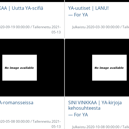
AA | Uutta YA-scifiä
YA-uutiset | LANU!
― For YA
2020-09-19 00:00:00 / Tallennettu 2021-
Julkaistu 2020-03-30 00:00:00 / Tal
05-13
A-romansseissa
SINI VINKKAA | YA-kirjoja
kehosuhteesta
― For YA
2020-05-08 00:00:00 / Tallennettu 2021-
05-13
Julkaistu 2020-10-08 00:00:00 / Tal