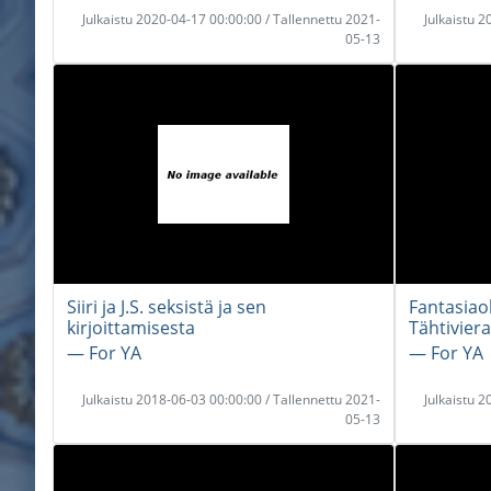
Julkaistu 2020-04-17 00:00:00 / Tallennettu 2021-
Julkaistu 
05-13
Siiri ja J.S. seksistä ja sen
Fantasiaol
kirjoittamisesta
Tähtivier
― For YA
― For YA
Julkaistu 2018-06-03 00:00:00 / Tallennettu 2021-
Julkaistu 
05-13