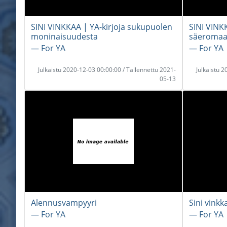
SINI VINKKAA | YA-kirjoja sukupuolen
SINI VINK
moninaisuudesta
säeromaa
― For YA
― For YA
Julkaistu 2020-12-03 00:00:00 / Tallennettu 2021-
Julkaistu 
05-13
Alennusvampyyri
Sini vinkk
― For YA
― For YA