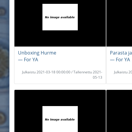
Unboxing Hurme
Parasta ja
― For YA
― For YA
Julkaistu 2021-03-18 00:00:00 / Tallennettu 2021-
Julkaistu 
05-13