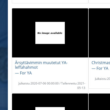
Ärsyttävimmin muutetut YA-
Christma
leffahahmot
― For YA
― For YA
Julkaistu 
Julkaistu 2020-07-06 00:00:00 / Tallennettu 2021-
05-13