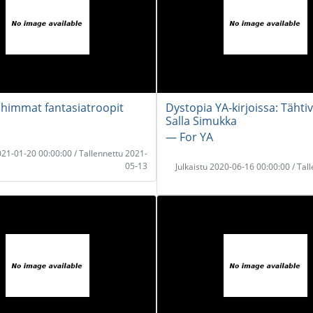
himmat fantasiatroopit
Dystopia YA-kirjoissa: Tähti
Salla Simukka
― For YA
2021-01-20 00:00:00 / Tallennettu 2021-
05-13
Julkaistu 2020-06-16 00:00:00 / Tal