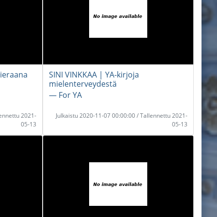
vieraana
SINI VINKKAA | YA-kirjoja
mielenterveydestä
― For YA
lennettu 2021-
Julkaistu 2020-11-07 00:00:00 / Tallennettu 2021-
05-13
05-13