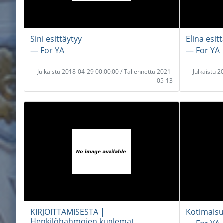
Sini esittäytyy
Elina esitt
― For YA
― For YA
Julkaistu 2018-04-29 00:00:00 / Tallennettu 2021-
Julkaistu 
05-13
KIRJOITTAMISESTA |
Kotimaisu
Henkilöhahmojen kuolemat