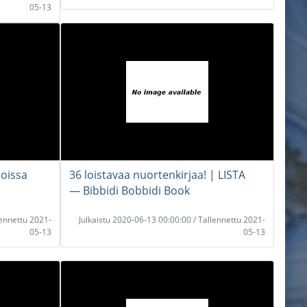
05-13
ioissa
36 loistavaa nuortenkirjaa! | LISTA
― Bibbidi Bobbidi Book
lennettu 2021-
Julkaistu 2020-06-13 00:00:00 / Tallennettu 2021-
05-13
05-13