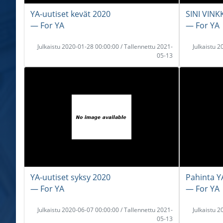
YA-uutiset kevät 2020
SINI VINKK
― For YA
― For YA
Julkaistu 2020-01-28 00:00:00 / Tallennettu 2021-
Julkaistu 
05-13
YA-uutiset syksy 2020
Pahinta Y
― For YA
― For YA
Julkaistu 2020-06-07 00:00:00 / Tallennettu 2021-
Julkaistu 
05-13