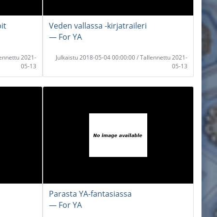
it
Veden vallassa -kirjatraileri
― For YA
lennettu 2021-
Julkaistu 2018-05-04 00:00:00 / Tallennettu 2021-
05-13
05-13
Parasta YA-fantasiassa
― For YA