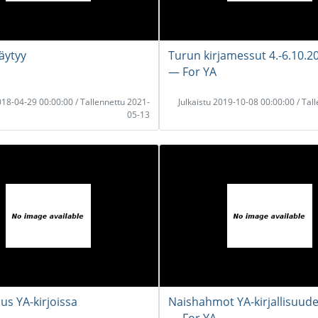
äytyy
Turun kirjamessut 4.-6.10.2
― For YA
2018-04-29 00:00:00 / Tallennettu 2021-
Julkaistu 2019-10-08 00:00:00 / Tal
05-13
us YA-kirjoissa
Naishahmot YA-kirjallisuud