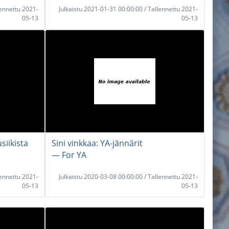
lennettu 2021-
Julkaistu 2021-01-31 00:00:00 / Tallennettu 2021-
05-13
05-13
siikista
Sini vinkkaa: YA-jännärit
― For YA
lennettu 2021-
Julkaistu 2020-03-08 00:00:00 / Tallennettu 2021-
05-13
05-13