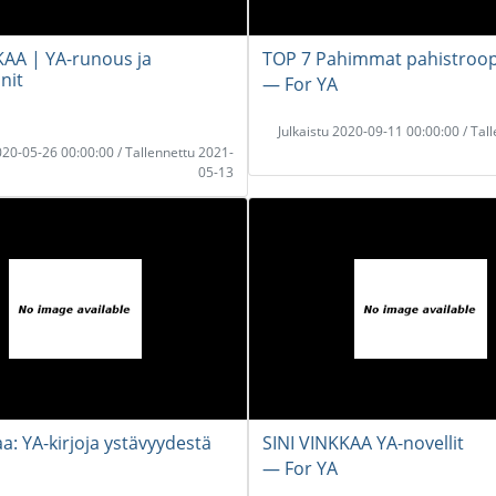
KAA | YA-runous ja
TOP 7 Pahimmat pahistroop
nit
― For YA
Julkaistu 2020-09-11 00:00:00 / Tal
2020-05-26 00:00:00 / Tallennettu 2021-
05-13
aa: YA-kirjoja ystävyydestä
SINI VINKKAA YA-novellit
― For YA