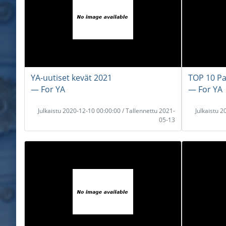
YA-uutiset kevät 2021
TOP 10 Pa
― For YA
― For YA
Julkaistu 2020-12-10 00:00:00 / Tallennettu 2021-
Julkaistu 
05-13