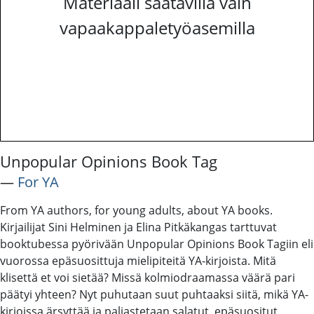
Materiaali saatavilla vain
vapaakappaletyöasemilla
Unpopular Opinions Book Tag
―
For YA
From YA authors, for young adults, about YA books.
Kirjailijat Sini Helminen ja Elina Pitkäkangas tarttuvat
booktubessa pyörivään Unpopular Opinions Book Tagiin eli
vuorossa epäsuosittuja mielipiteitä YA-kirjoista. Mitä
klisettä et voi sietää? Missä kolmiodraamassa väärä pari
päätyi yhteen? Nyt puhutaan suut puhtaaksi siitä, mikä YA-
kirjoissa ärsyttää ja paljastetaan salatut, epäsuositut