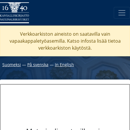
Verkkoarkiston aineisto on saatavilla vain
vapaakappaletyöasemilla. Katso
infosta
lisää tietoa
verkkoarkiston käytöstä.
Suomeksi
―
På svenska
―
In English