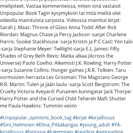
mielipiteet. Vastaa kommenteissa, miten sinä vastaisit
Unpopular Book Tagin kysymyksiin tai mitä mieltä olet
videolla mainituista sarjoista. Videossa mainitut kirjat:
Sarah J. Maas: Throne of Glass Anna Todd: After Rick
Riordan: Magnus Chase ja Percy Jackson -sarjat Charlene
Harris: Sookie Stackhouse -sarja Kristin ja P.C Cast: Yön talo
-sarja Stephanie Meyer: Twlilight-sarja E.L. James: Fifty
Shades of Grey Beth Revis: Matka alkaa (Across the
Universe) Paolo Coelho: Alkemisti J.K. Rowling: Harry Potter
-sarja Suzanne Collins: Hunger games J.R.R. Tolkien: Taru
sormusten herrasta Lev Grosman: The Magicians George
R.R. Martin: Tulen ja jään laulu -sarja Scott Bergstrom: The
Cruelty Victoria Aveyard: Punainen kuningatar Jack Thorpe:
Harry Potter and the Cursed Child Tehereh Mafi: Shutter
me Paula Hawkins: Tummiin vesiin
#Unpopular_opinions_book_tag
#kirjat
#kirjallisuus
#Sini_Helminen
#Elina_Pitkäkangas
#young_adult
#YA-
kirjallisuus
#fantasia
#lukeminen
#reading
#amreading