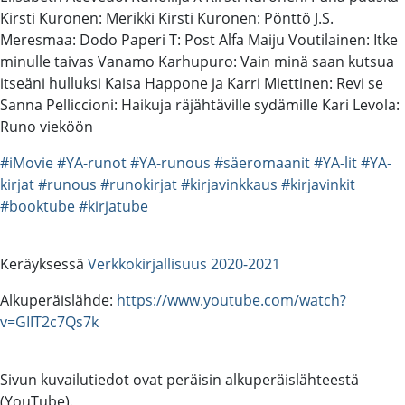
Kirsti Kuronen: Merikki Kirsti Kuronen: Pönttö J.S.
Meresmaa: Dodo Paperi T: Post Alfa Maiju Voutilainen: Itke
minulle taivas Vanamo Karhupuro: Vain minä saan kutsua
itseäni hulluksi Kaisa Happone ja Karri Miettinen: Revi se
Sanna Pelliccioni: Haikuja räjähtäville sydämille Kari Levola:
Runo vieköön
#iMovie
#YA-runot
#YA-runous
#säeromaanit
#YA-lit
#YA-
kirjat
#runous
#runokirjat
#kirjavinkkaus
#kirjavinkit
#booktube
#kirjatube
Keräyksessä
Verkkokirjallisuus 2020-2021
Alkuperäislähde:
https://www.youtube.com/watch?
v=GIIT2c7Qs7k
Sivun kuvailutiedot ovat peräisin alkuperäislähteestä
(YouTube).