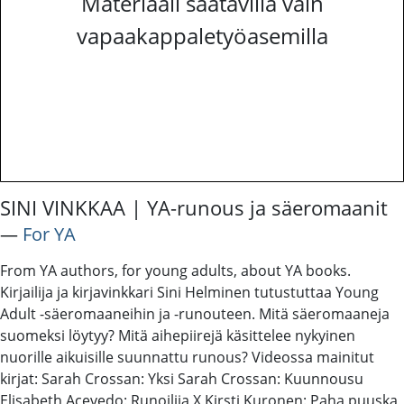
Materiaali saatavilla vain
vapaakappaletyöasemilla
SINI VINKKAA | YA-runous ja säeromaanit
―
For YA
From YA authors, for young adults, about YA books.
Kirjailija ja kirjavinkkari Sini Helminen tutustuttaa Young
Adult -säeromaaneihin ja -runouteen. Mitä säeromaaneja
suomeksi löytyy? Mitä aihepiirejä käsittelee nykyinen
nuorille aikuisille suunnattu runous? Videossa mainitut
kirjat: Sarah Crossan: Yksi Sarah Crossan: Kuunnousu
Elisabeth Acevedo: Runoilija X Kirsti Kuronen: Paha puuska