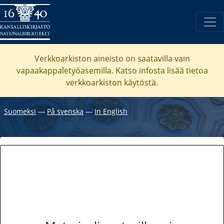
Verkkoarkiston aineisto on saatavilla vain
vapaakappaletyöasemilla. Katso
infosta
lisää tietoa
verkkoarkiston käytöstä.
Suomeksi
―
På svenska
―
In English