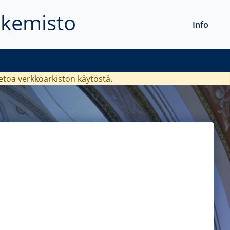
akemisto
Info
ietoa verkkoarkiston käytöstä.