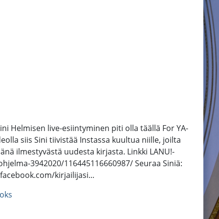
i Helmisen live-esiintyminen piti olla täällä For YA-
la siis Sini tiivistää Instassa kuultua niille, joilta
väänä ilmestyvästä uudesta kirjasta. Linkki LANU!-
aaliohjelma-3942020/116445116660987/ Seuraa Siniä:
cebook.com/kirjailijasi...
oks