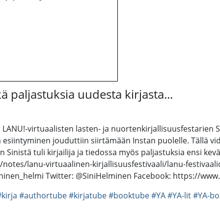
kä paljastuksia uudesta kirjasta...
NU!-virtuaalisten lasten- ja nuortenkirjallisuusfestarien Sin
esiintyminen jouduttiin siirtämään Instan puolelle. Tällä videol
 Sinistä tuli kirjailija ja tiedossa myös paljastuksia ensi ke
/notes/lanu-virtuaalinen-kirjallisuusfestivaali/lanu-festiv
ninen_helmi Twitter: @SiniHelminen Facebook: https://www.fa
kirja
#authortube
#kirjatube
#booktube
#YA
#YA-lit
#YA-bo