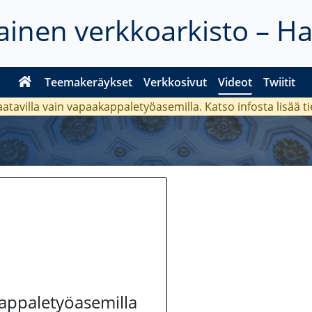
inen verkkoarkisto – H
Teemakeräykset
Verkkosivut
Videot
Twiitit
aatavilla vain vapaakappaletyöasemilla. Katso
infosta
lisää t
kappaletyöasemilla