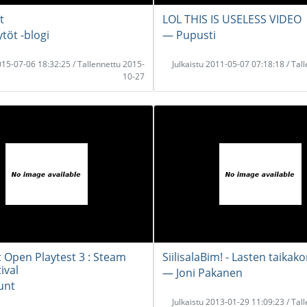
t
LOL THIS IS USELESS VIDEO
töt -blogi
― Pupusti
2015-07-06 18:32:25 / Tallennettu 2015-
Julkaistu 2011-05-07 07:18:18 / Tal
10-27
 Open Playtest 3 : Steam
SiilisalaBim! - Lasten taikako
ival
― Joni Pakanen
unt
Julkaistu 2013-01-29 11:09:23 / Tal