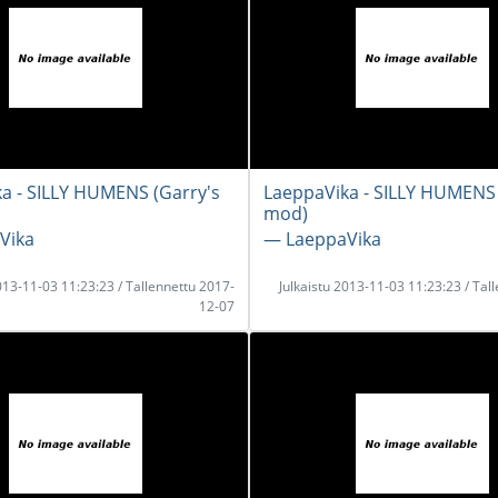
a - SILLY HUMENS (Garry's
LaeppaVika - SILLY HUMENS 
mod)
Vika
― LaeppaVika
2013-11-03 11:23:23 / Tallennettu 2017-
Julkaistu 2013-11-03 11:23:23 / Tal
12-07