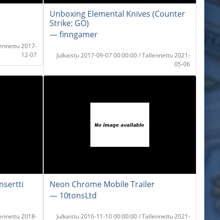
Unboxing Elemental Knives (Counter
Strike: GO)
― finngamer
lennettu 2017-
12-07
Julkaistu 2017-09-07 00:00:00 / Tallennettu 2021-
05-06
nsertti
Neon Chrome Mobile Trailer
― 10tonsLtd
lennettu 2018-
Julkaistu 2016-11-10 00:00:00 / Tallennettu 2021-