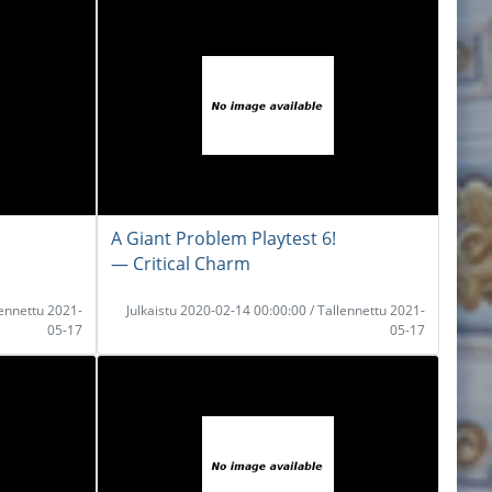
A Giant Problem Playtest 6!
― Critical Charm
lennettu 2021-
Julkaistu 2020-02-14 00:00:00 / Tallennettu 2021-
05-17
05-17