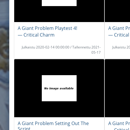
A Giant Problem Playtest 4!
A Giant P
― Critical Charm
― Critica
Julkaistu 2020-02-14 00:00:00 / Tallennettu 2021-
Julkaistu 
05-17
A Giant Problem Setting Out The
A Giant P
Script