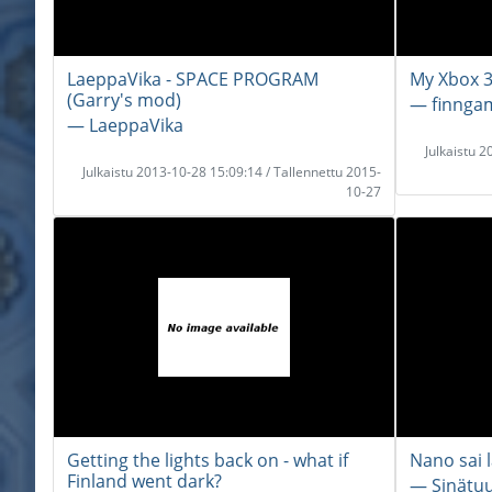
LaeppaVika - SPACE PROGRAM
My Xbox 36
(Garry's mod)
― finnga
― LaeppaVika
Julkaistu 
Julkaistu 2013-10-28 15:09:14 / Tallennettu 2015-
10-27
Getting the lights back on - what if
Nano sai 
Finland went dark?
― Sinätu