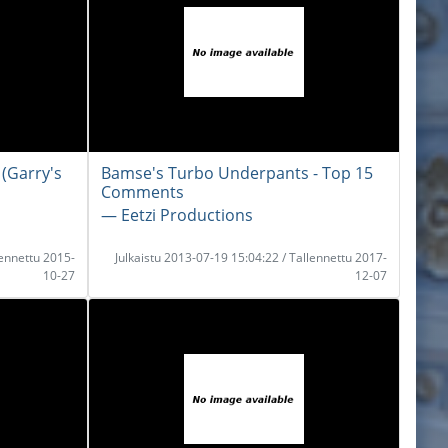
(Garry's
Bamse's Turbo Underpants - Top 15
Comments
― Eetzi Productions
lennettu 2015-
Julkaistu 2013-07-19 15:04:22 / Tallennettu 2017-
10-27
12-07