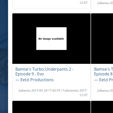
12-07
Julkaistu 
Bamse's Turbo Underpants 2 -
Bamse's T
Episode 9 - Evo
Episode 8
― Eetzi Productions
― Eetzi P
Julkaistu 2013-05-24 17:42:55 / Tallennettu 2017-
Julkaistu 
12-07