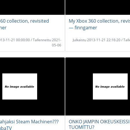
0 collection, revisited
My Xbox 360 collection, revi
mer
― finngamer
2013-11-21 00:00:00 / Tallennettu 2021-
Julkaistu 2013-11-21 22:16:20 / Tal
05-06
lahjaksi Steam Machinen???
ONKO JAMPIN OIKEUSKEISS
TUOMITTU?
ubaTV