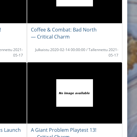
!
Coffee & Combat: Bad North
― Critical Charm
lennettu 2021-
Julkaistu 2020-02-14 00:00:00 / Tallennettu 2021-
05-17
05-17
ss Launch
A Giant Problem Playtest 13!