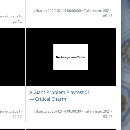
Julkaistu 2020-02-14 00:00:00 / Tallennettu 2021-
05-17
lennettu 2021-
05-12
A Giant Problem Playtest 5!
― Critical Charm
lennettu 2021-
Julkaistu 2020-02-14 00:00:00 / Tallennettu 2021-
05-17
05-17