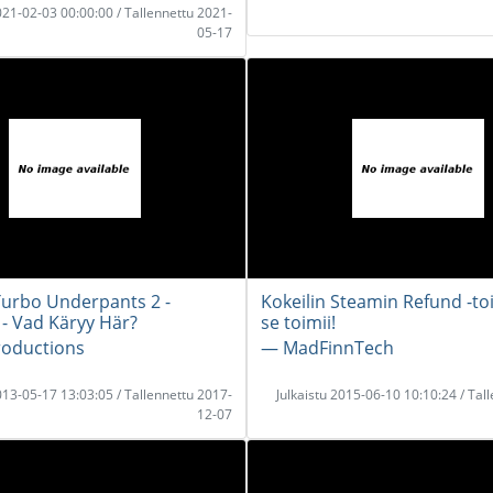
2021-02-03 00:00:00 / Tallennettu 2021-
05-17
urbo Underpants 2 -
Kokeilin Steamin Refund -to
 - Vad Käryy Här?
se toimii!
roductions
― MadFinnTech
2013-05-17 13:03:05 / Tallennettu 2017-
Julkaistu 2015-06-10 10:10:24 / Tal
12-07