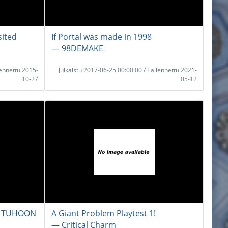
sited
If Portal was made in 1998
― 98DEMAKE
lennettu 2015-
Julkaistu 2017-06-25 00:00:00 / Tallennettu 2021-
10-27
05-12
I TUHOON
A Giant Problem Playtest 1!
― Critical Charm