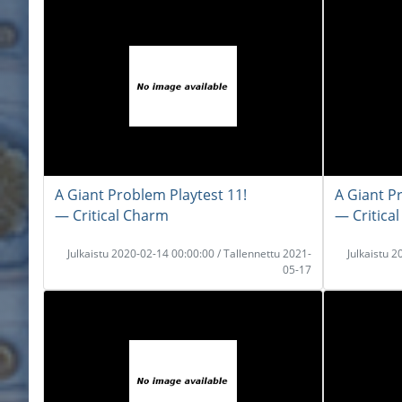
A Giant Problem Playtest 11!
A Giant P
― Critical Charm
― Critica
Julkaistu 2020-02-14 00:00:00 / Tallennettu 2021-
Julkaistu 
05-17