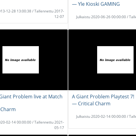
― Yle Kioski GAMING
2013-12-28 13:00:38 / Tallennettu 2017-
12-07
Julkaistu 2020-06-26 00:00:00 / Tal
 Giant Problem live at Match
A Giant Problem Playtest 7!
― Critical Charm
l Charm
Julkaistu 2020-02-14 00:00:00 / Tal
2020-02-14 00:00:00 / Tallennettu 2021-
05-17