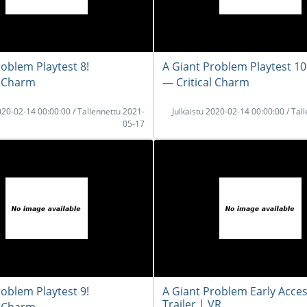
roblem Playtest 8!
A Giant Problem Playtest 10
l Charm
― Critical Charm
2020-02-14 00:00:00 / Tallennettu 2021-
Julkaistu 2020-02-14 00:00:00 / Tal
05-17
roblem Playtest 9!
A Giant Problem Early Acce
Trailer | VR