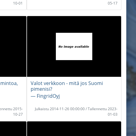
10-01
05-17
imintoa,
Valot verkkoon - mitä jos Suomi
pimenisi?
― FingridOyj
lennettu 2015-
Julkaistu 2014-11-26 00:00:00 / Tallennettu 2023-
10-27
01-03