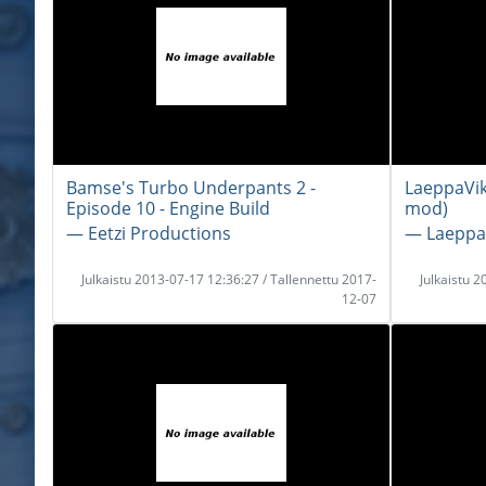
Bamse's Turbo Underpants 2 -
LaeppaVik
Episode 10 - Engine Build
mod)
― Eetzi Productions
― Laeppa
Julkaistu 2013-07-17 12:36:27 / Tallennettu 2017-
Julkaistu 
12-07