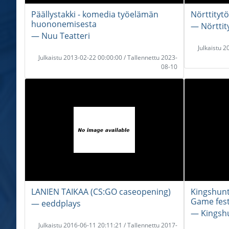
Päällystakki - komedia työelämän
Nörttitytö
huononemisesta
― Nörttity
― Nuu Teatteri
Julkaistu 
Julkaistu 2013-02-22 00:00:00 / Tallennettu 2023-
08-10
LANIEN TAIKAA (CS:GO caseopening)
Kingshunt
Game fest
― eeddplays
― Kingsh
Julkaistu 2016-06-11 20:11:21 / Tallennettu 2017-