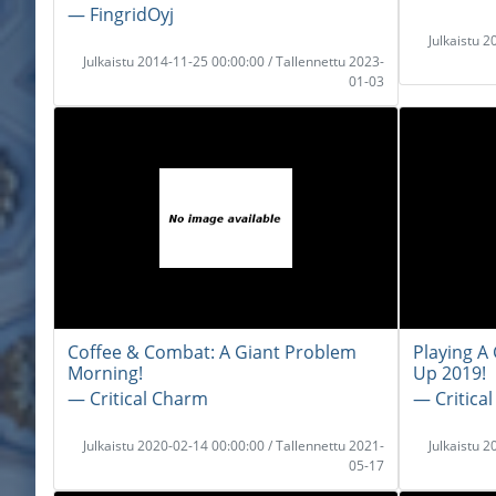
― FingridOyj
Julkaistu 
Julkaistu 2014-11-25 00:00:00 / Tallennettu 2023-
01-03
Coffee & Combat: A Giant Problem
Playing A
Morning!
Up 2019!
― Critical Charm
― Critica
Julkaistu 2020-02-14 00:00:00 / Tallennettu 2021-
Julkaistu 
05-17