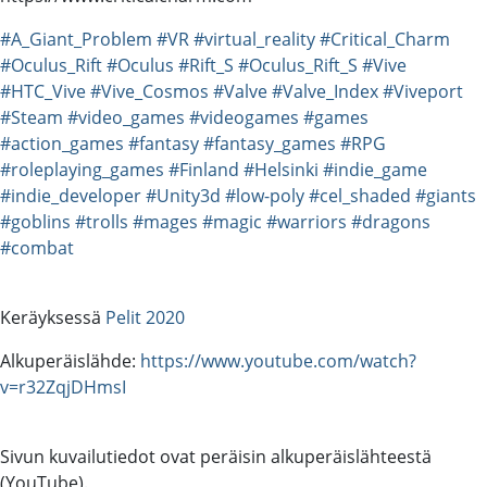
#A_Giant_Problem
#VR
#virtual_reality
#Critical_Charm
#Oculus_Rift
#Oculus
#Rift_S
#Oculus_Rift_S
#Vive
#HTC_Vive
#Vive_Cosmos
#Valve
#Valve_Index
#Viveport
#Steam
#video_games
#videogames
#games
#action_games
#fantasy
#fantasy_games
#RPG
#roleplaying_games
#Finland
#Helsinki
#indie_game
#indie_developer
#Unity3d
#low-poly
#cel_shaded
#giants
#goblins
#trolls
#mages
#magic
#warriors
#dragons
#combat
Keräyksessä
Pelit 2020
Alkuperäislähde:
https://www.youtube.com/watch?
v=r32ZqjDHmsI
Sivun kuvailutiedot ovat peräisin alkuperäislähteestä
(YouTube).