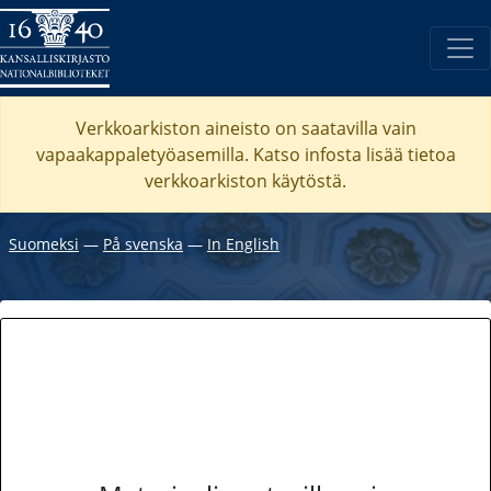
Verkkoarkiston aineisto on saatavilla vain
vapaakappaletyöasemilla. Katso
infosta
lisää tietoa
verkkoarkiston käytöstä.
Suomeksi
―
På svenska
―
In English