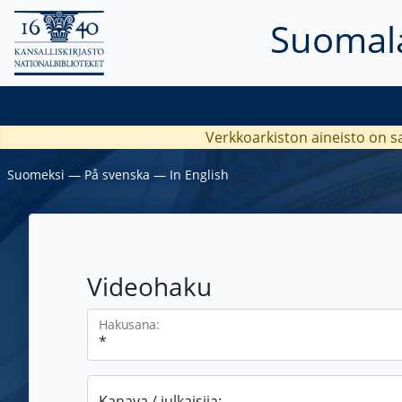
Suomala
Verkkoarkiston aineisto on s
Suomeksi
―
På svenska
―
In English
Videohaku
Hakusana:
Kanava / julkaisija: