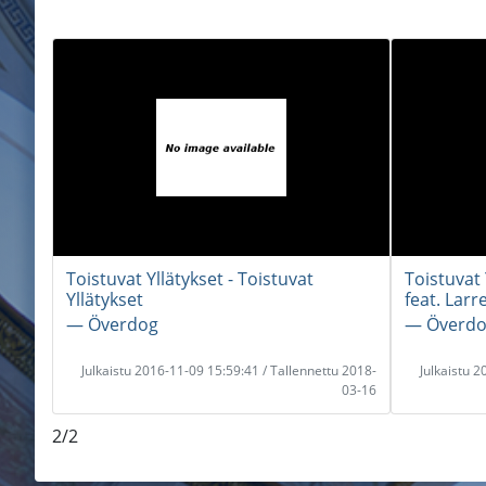
Toistuvat Yllätykset - Toistuvat
Toistuvat 
Yllätykset
feat. Larr
― Överdog
― Överd
Julkaistu 2016-11-09 15:59:41 / Tallennettu 2018-
Julkaistu 
03-16
2/2