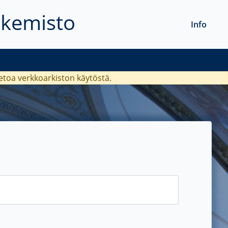
akemisto
Info
ietoa verkkoarkiston käytöstä.