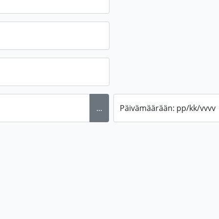
...
Päivämäärään: pp/kk/vvvv