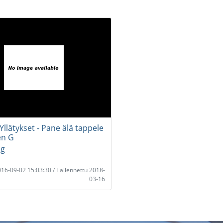
Yllätykset - Pane älä tappele
en G
og
2016-09-02 15:03:30 / Tallennettu 2018-
03-16