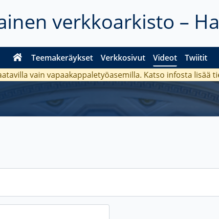
inen verkkoarkisto – H
Teemakeräykset
Verkkosivut
Videot
Twiitit
aatavilla vain vapaakappaletyöasemilla. Katso
infosta
lisää t