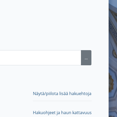
...
Näytä/piilota lisää hakuehtoja
Hakuohjeet ja haun kattavuus