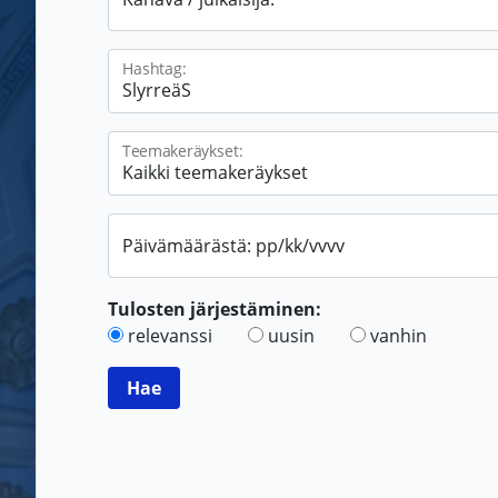
Hashtag:
Teemakeräykset:
Päivämäärästä: pp/kk/vvvv
Tulosten järjestäminen:
relevanssi
uusin
vanhin