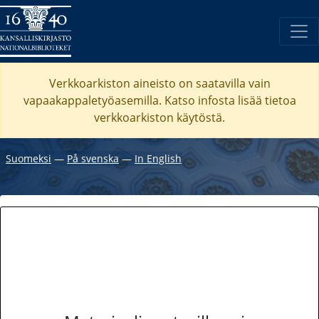
Verkkoarkiston aineisto on saatavilla vain
vapaakappaletyöasemilla. Katso
infosta
lisää tietoa
verkkoarkiston käytöstä.
Suomeksi
―
På svenska
―
In English