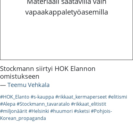
Materiaali saatavilla vain
vapaakappaletyöasemilla
Stockmann siirtyi HOK Elannon
omistukseen
―
Teemu Vehkala
#HOK_Elanto
#s-kauppa
#rikkaat_kermaperseet
#elitismi
#Alepa
#Stockmann_tavaratalo
#rikkaat_elitistit
#miljonäärit
#Helsinki
#huumori
#sketsi
#Pohjois-
Korean_propaganda