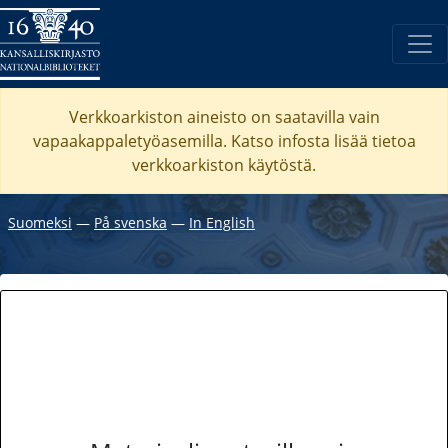
Verkkoarkiston aineisto on saatavilla vain
vapaakappaletyöasemilla. Katso
infosta
lisää tietoa
verkkoarkiston käytöstä.
Suomeksi
―
På svenska
―
In English