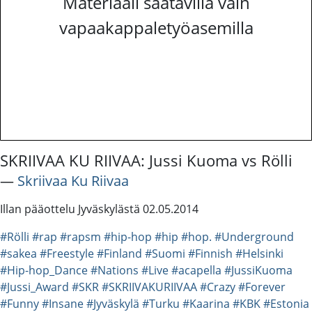
Materiaali saatavilla vain
vapaakappaletyöasemilla
SKRIIVAA KU RIIVAA: Jussi Kuoma vs Rölli
―
Skriivaa Ku Riivaa
Illan pääottelu Jyväskylästä 02.05.2014
#Rölli
#rap
#rapsm
#hip-hop
#hip
#hop.
#Underground
#sakea
#Freestyle
#Finland
#Suomi
#Finnish
#Helsinki
#Hip-hop_Dance
#Nations
#Live
#acapella
#JussiKuoma
#Jussi_Award
#SKR
#SKRIIVAKURIIVAA
#Crazy
#Forever
#Funny
#Insane
#Jyväskylä
#Turku
#Kaarina
#KBK
#Estonia