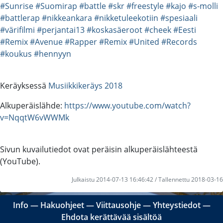
#Sunrise
#Suomirap
#battle
#skr
#freestyle
#kajo
#s-molli
#battlerap
#nikkeankara
#nikketuleekotiin
#spesiaali
#värifilmi
#perjantai13
#koskasäeroot
#cheek
#Eesti
#Remix
#Avenue
#Rapper
#Remix
#United
#Records
#koukus
#hennyyn
Keräyksessä
Musiikkikeräys 2018
Alkuperäislähde:
https://www.youtube.com/watch?
v=NqqtW6vWWMk
Sivun kuvailutiedot ovat peräisin alkuperäislähteestä
(YouTube).
Julkaistu 2014-07-13 16:46:42 / Tallennettu 2018-03-16
Info
―
Hakuohjeet
―
Viittausohje
―
Yhteystiedot
―
Ehdota kerättävää sisältöä