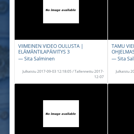
VIIMEINEN VIDEO OULUSTA |
TAMU VIE
ELÄMÄNTILAPÄIVITYS 3
OHJELMA
― Sita Salminen
― Sita Sa
Julkaistu 2017-09-03 12:18:05 / Tallennettu 2017-
Julkaistu 
12-07