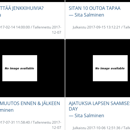
TTÄÄ JENKKIHUIVIA?
SITAN 10 OUTOA TAPAA
u
― Sita Salminen
2017-02-14 14:00:00 / Tallennettu 2017-
Julkaistu 2017-09-15 13:12:21 / Tal
12-07
UUTOS ENNEN & JÄLKEEN
AJATUKSIA LAPSEN SAAMISE
DAY
lminen
― Sita Salminen
2017-07-31 11:58:40 / Tallennettu 2017-
12-07
Julkaistu 2017-10-06 12:51:36 / Tal