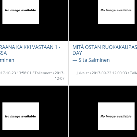
RAANA KAIKKI VASTAAN 1 -
MITÄ OSTAN RUOKAKAUPAS
SSA
DAY
lminen
― Sita Salminen
2017-10-23 13:58:01 / Tallennettu 2017-
Julkaistu 2017-09-22 12:00:03 / Tal
12-07