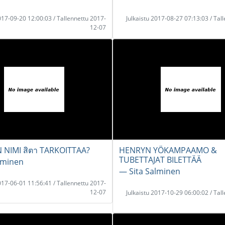
2017-09-20 12:00:03 / Tallennettu 2017-
Julkaistu 2017-08-27 07:13:03 / Tal
12-07
 NIMI สิตา TARKOITTAA?
HENRYN YÖKAMPAAMO &
TUBETTAJAT BILETTÄÄ
lminen
― Sita Salminen
2017-06-01 11:56:41 / Tallennettu 2017-
12-07
Julkaistu 2017-10-29 06:00:02 / Tal