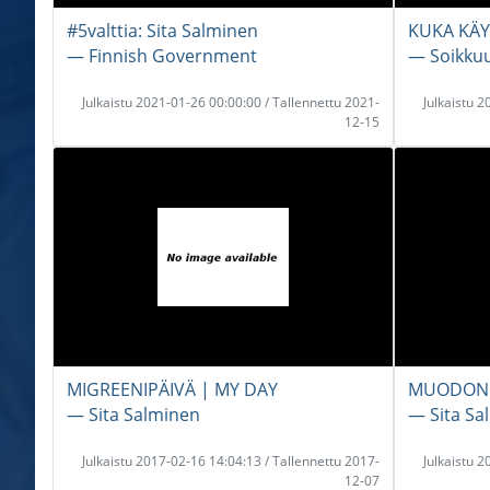
#5valttia: Sita Salminen
KUKA KÄY
― Finnish Government
― Soikku
Julkaistu 2021-01-26 00:00:00 / Tallennettu 2021-
Julkaistu 
12-15
MIGREENIPÄIVÄ | MY DAY
MUODONM
― Sita Salminen
― Sita Sa
Julkaistu 2017-02-16 14:04:13 / Tallennettu 2017-
Julkaistu 
12-07