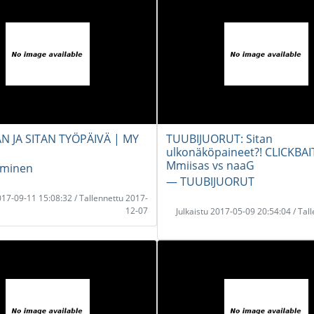
N JA SITAN TYÖPÄIVÄ | MY
TUUBIJUORUT: Sitan
ulkonäköpaineet?! CLICKBAIT
Mmiisas vs naaG
lminen
― TUUBIJUORUT
2017-09-11 15:08:32 / Tallennettu 2017-
12-07
Julkaistu 2017-05-09 20:54:04 / Tal