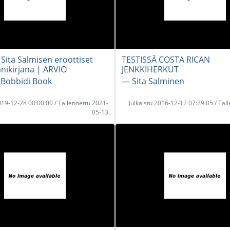
 Sita Salmisen eroottiset
TESTISSÄ COSTA RICAN
änikirjana | ARVIO
JENKKIHERKUT
 Bobbidi Book
― Sita Salminen
2019-12-28 00:00:00 / Tallennettu 2021-
Julkaistu 2016-12-12 07:29:05 / Tal
05-13