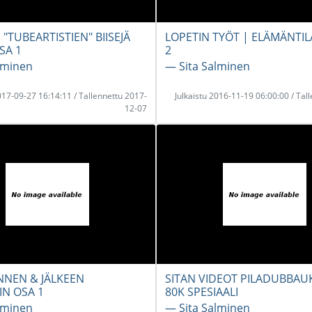
"TUBEARTISTIEN" BIISEJÄ
LOPETIN TYÖT | ELÄMÄNTIL
SA 1
2
lminen
― Sita Salminen
2017-09-27 16:14:11 / Tallennettu 2017-
Julkaistu 2016-11-19 06:00:00 / Tal
12-07
NNEN & JÄLKEEN
SITAN VIDEOT PILADUBBAU
IN OSA 1
80K SPESIAALI
lminen
― Sita Salminen