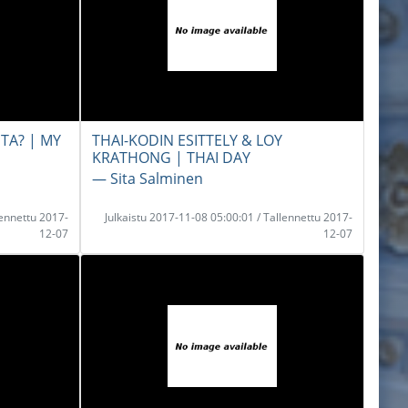
TA? | MY
THAI-KODIN ESITTELY & LOY
KRATHONG | THAI DAY
― Sita Salminen
lennettu 2017-
Julkaistu 2017-11-08 05:00:01 / Tallennettu 2017-
12-07
12-07