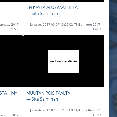
EN KÄYTÄ ALUSVAATTEITA
― Sita Salminen
lennettu 2017-
Julkaistu 2017-03-07 13:00:02 / Tallennettu 2017-
12-07
12-07
STA | MY
MUUTAN POIS TÄÄLTÄ
― Sita Salminen
Julkaistu 2017-07-05 12:00:09 / Tallennettu 2017-
12-07
lennettu 2017-