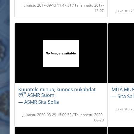
Julkaistu 2017-09-13 11:47:31 / Tallennettu 2017-
12-07
Julkaistu 
Kuuntele minua, kunnes nukahdat
MITÄ MUN
😴 ASMR Suomi
― Sita Sa
― ASMR Sita Sofia
Julkaistu 
Julkaistu 2020-03-29 15:00:32 / Tallennettu 2020-
08-28