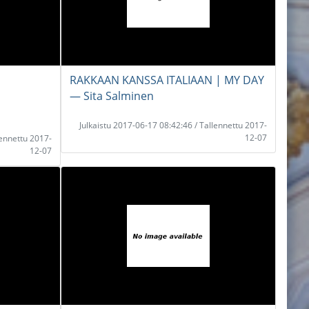
RAKKAAN KANSSA ITALIAAN | MY DAY
― Sita Salminen
Julkaistu 2017-06-17 08:42:46 / Tallennettu 2017-
12-07
lennettu 2017-
12-07