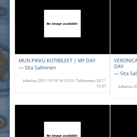
MUN PIKKU KOTIBILEET | MY DAY
VERONICA
DAY
― Sita Salminen
― Sita Sa
Julkaistu 2017-10-18 14:13:33 / Tallennettu 2017-
12-07
Julkaistu 