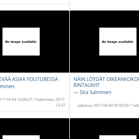
SEVÄÄ ASIAA YOUTUBESSA
NÄIN LÖYDÄT OIKEANKOKOI
RINTALIIVIT
lminen
― Sita Salminen
2017-10-04 12:00:27 / Tallennettu 2017-
12-07
Julkaistu 2017-08-09 05:00:00 / Tal