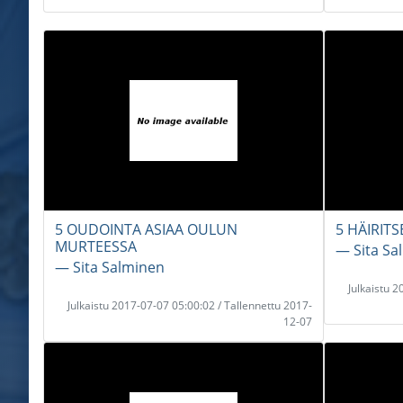
5 OUDOINTA ASIAA OULUN
5 HÄIRIT
MURTEESSA
― Sita Sa
― Sita Salminen
Julkaistu 
Julkaistu 2017-07-07 05:00:02 / Tallennettu 2017-
12-07