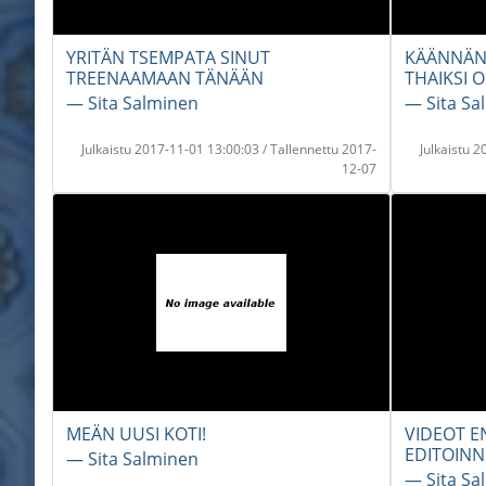
YRITÄN TSEMPATA SINUT
KÄÄNNÄN 
TREENAAMAAN TÄNÄÄN
THAIKSI O
― Sita Salminen
― Sita Sa
Julkaistu 2017-11-01 13:00:03 / Tallennettu 2017-
Julkaistu 
12-07
MEÄN UUSI KOTI!
VIDEOT E
EDITOINN
― Sita Salminen
― Sita Sa