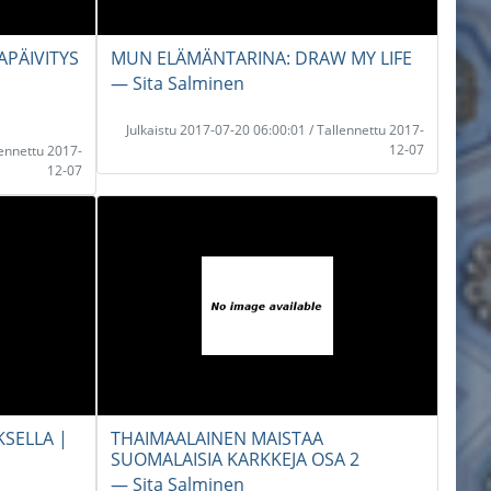
APÄIVITYS
MUN ELÄMÄNTARINA: DRAW MY LIFE
― Sita Salminen
Julkaistu 2017-07-20 06:00:01 / Tallennettu 2017-
12-07
lennettu 2017-
12-07
KSELLA |
THAIMAALAINEN MAISTAA
SUOMALAISIA KARKKEJA OSA 2
― Sita Salminen