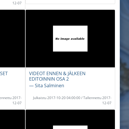
12-07
SET
VIDEOT ENNEN & JÄLKEEN
EDITOINNIN OSA 2
― Sita Salminen
lennettu 2017-
Julkaistu 2017-10-20 04:00:00 / Tallennettu 2017-
12-07
12-07