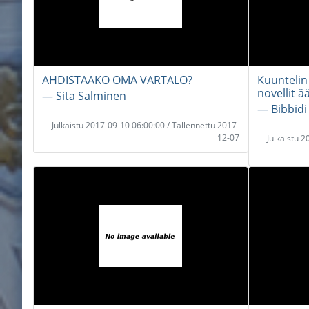
AHDISTAAKO OMA VARTALO?
Kuuntelin
novellit ä
― Sita Salminen
― Bibbidi
Julkaistu 2017-09-10 06:00:00 / Tallennettu 2017-
12-07
Julkaistu 