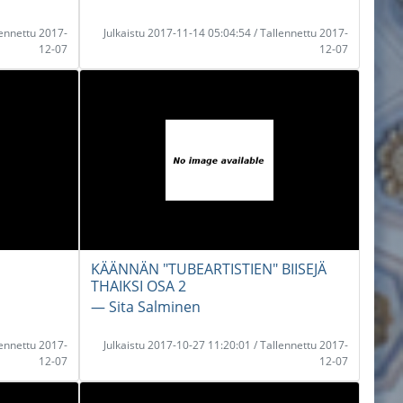
lennettu 2017-
Julkaistu 2017-11-14 05:04:54 / Tallennettu 2017-
12-07
12-07
KÄÄNNÄN "TUBEARTISTIEN" BIISEJÄ
THAIKSI OSA 2
― Sita Salminen
lennettu 2017-
Julkaistu 2017-10-27 11:20:01 / Tallennettu 2017-
12-07
12-07