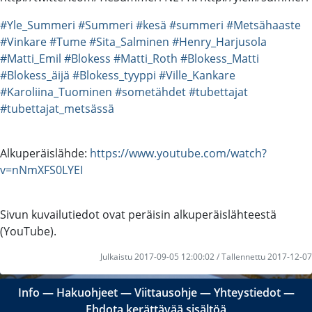
#Yle_Summeri
#Summeri
#kesä
#summeri
#Metsähaaste
#Vinkare
#Tume
#Sita_Salminen
#Henry_Harjusola
#Matti_Emil
#Blokess
#Matti_Roth
#Blokess_Matti
#Blokess_äijä
#Blokess_tyyppi
#Ville_Kankare
#Karoliina_Tuominen
#sometähdet
#tubettajat
#tubettajat_metsässä
Alkuperäislähde:
https://www.youtube.com/watch?
v=nNmXFS0LYEI
Sivun kuvailutiedot ovat peräisin alkuperäislähteestä
(YouTube).
Julkaistu 2017-09-05 12:00:02 / Tallennettu 2017-12-07
Info
―
Hakuohjeet
―
Viittausohje
―
Yhteystiedot
―
Ehdota kerättävää sisältöä