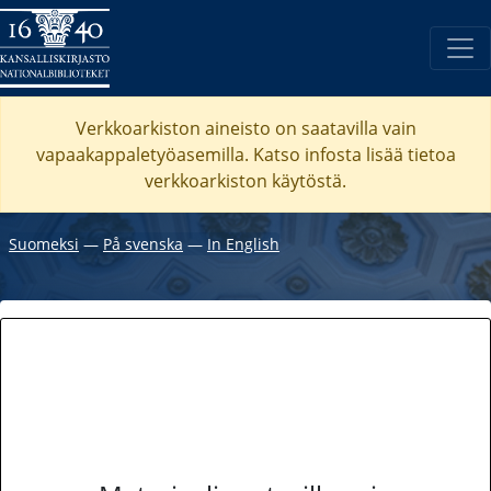
Verkkoarkiston aineisto on saatavilla vain
vapaakappaletyöasemilla. Katso
infosta
lisää tietoa
verkkoarkiston käytöstä.
Suomeksi
―
På svenska
―
In English