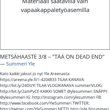
Materiaali saatavilla vain
vapaakappaletyöasemilla
METSÄHAASTE 3/8 – "TÄÄ ON DEAD END"
―
Summeri Yle
Kato kaikki jaksot jo nyt Yle Areenasta:
https://areena.yle.fi/1-4204833 TILAA KANAVA:
http://bit.ly/24DlzYl TILAA VLOGIKANAVA summeriVLOG:
http://bit.ly/2amPvCE KAIKKI SOMET @ylesummeri SNÄPPI:
@ylesummeri IG: http://instagram.com/ylesummeri FB:
http://www.facebook.com/YleSummeri TWITTER:
http://twitter.com/YleSummeri NETTI: http://yle.fi/summeri