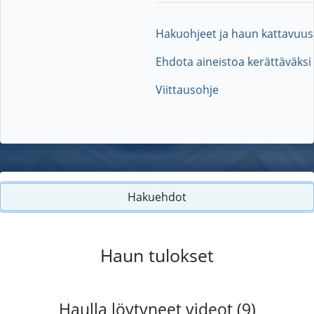
Hakuohjeet ja haun kattavuus
Ehdota aineistoa kerättäväksi
Viittausohje
Hakuehdot
Haun tulokset
Haulla löytyneet videot (9)