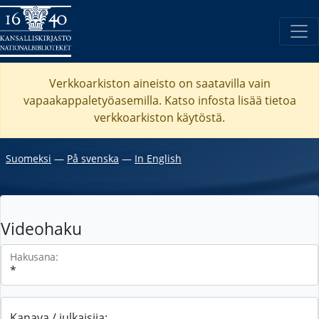
Verkkoarkiston aineisto on saatavilla vain
vapaakappaletyöasemilla. Katso
infosta
lisää tietoa
verkkoarkiston käytöstä.
Suomeksi
―
På svenska
―
In English
Videohaku
Hakusana:
Kanava / julkaisija: