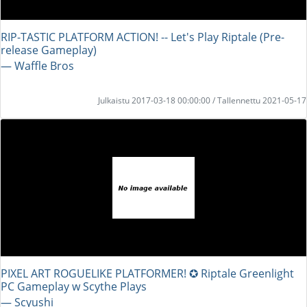
RIP-TASTIC PLATFORM ACTION! -- Let's Play Riptale (Pre-
release Gameplay)
― Waffle Bros
Julkaistu 2017-03-18 00:00:00 / Tallennettu 2021-05-17
PIXEL ART ROGUELIKE PLATFORMER! ✪ Riptale Greenlight
PC Gameplay w Scythe Plays
― Scyushi