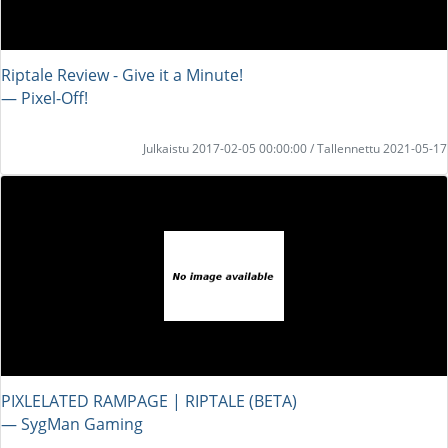
Riptale Review - Give it a Minute!
― Pixel-Off!
Julkaistu 2017-02-05 00:00:00 / Tallennettu 2021-05-17
PIXLELATED RAMPAGE | RIPTALE (BETA)
― SygMan Gaming