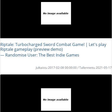
Riptale: Turbocharged Sword Combat Game! | Let's play
Riptale gameplay (preview demo)
― Randomise User: The Best Indie Games
Julkaistu 2017-02-08 00:00:00 / Tallennettu 2021-05-17