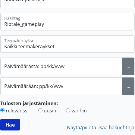
Hashtag:
Teemakeräykset:
Päivämäärästä: pp/kk/vvvv
...
Päivämäärään: pp/kk/vvvv
...
Tulosten järjestäminen:
relevanssi
uusin
vanhin
Näytä/piilota lisää hakuehtoja