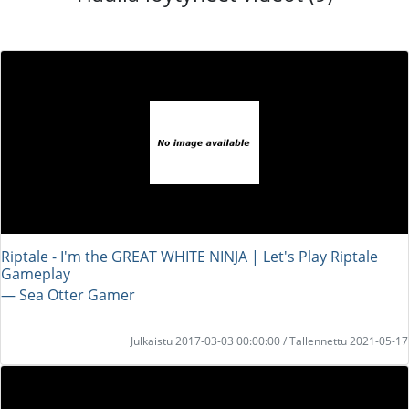
Riptale - I'm the GREAT WHITE NINJA | Let's Play Riptale
Gameplay
― Sea Otter Gamer
Julkaistu 2017-03-03 00:00:00 / Tallennettu 2021-05-17