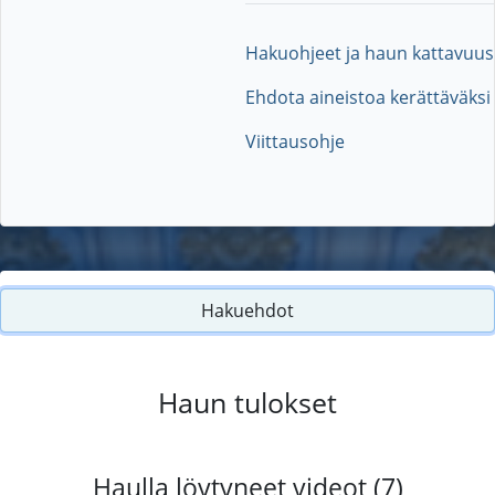
Hakuohjeet ja haun kattavuus
Ehdota aineistoa kerättäväksi
Viittausohje
Hakuehdot
Haun tulokset
Haulla löytyneet videot (7)