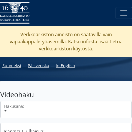
Verkkoarkiston aineisto on saatavilla vain
vapaakappaletyöasemilla. Katso
infosta
lisää tietoa
verkkoarkiston käytöstä.
Suomeksi
―
På svenska
―
In English
Videohaku
Hakusana:
Kanava / julkaisija: