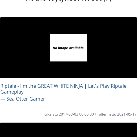
Riptale - I'm the GREAT WHITE NINJA | Let's Play Riptale
Gameplay
― Sea Otter Gamer
Julkaistu 2017-03-03 00:00:00 / Tallennettu 2021-05-17