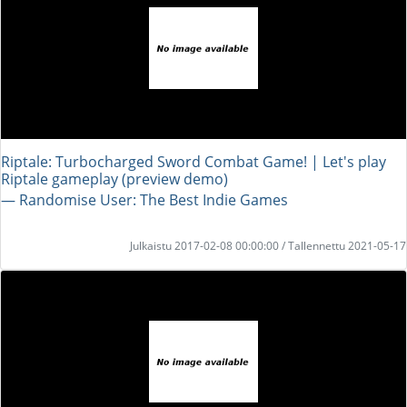
Riptale: Turbocharged Sword Combat Game! | Let's play
Riptale gameplay (preview demo)
― Randomise User: The Best Indie Games
Julkaistu 2017-02-08 00:00:00 / Tallennettu 2021-05-17