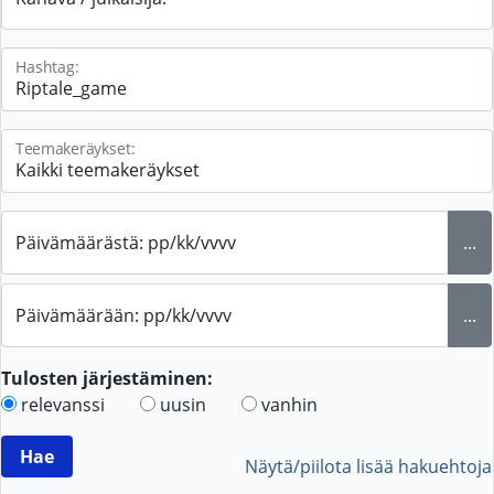
Hashtag:
Teemakeräykset:
Päivämäärästä: pp/kk/vvvv
...
Päivämäärään: pp/kk/vvvv
...
Tulosten järjestäminen:
relevanssi
uusin
vanhin
Näytä/piilota lisää hakuehtoja