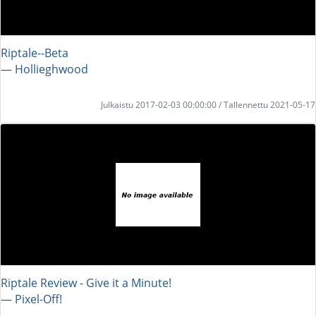
Riptale--Beta
― Hollieghwood
Julkaistu 2017-02-03 00:00:00 / Tallennettu 2021-05-17
Riptale Review - Give it a Minute!
― Pixel-Off!