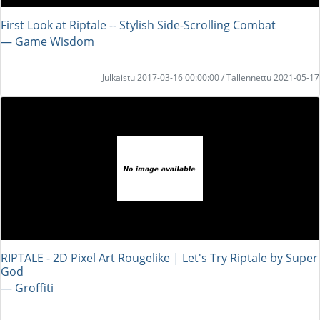
First Look at Riptale -- Stylish Side-Scrolling Combat
― Game Wisdom
Julkaistu 2017-03-16 00:00:00 / Tallennettu 2021-05-17
RIPTALE - 2D Pixel Art Rougelike | Let's Try Riptale by Super
God
― Groffiti