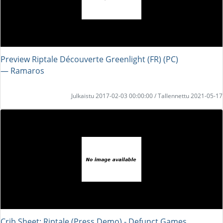
Preview Riptale Découverte Greenlight (FR) (PC)
― Ramaros
Julkaistu 2017-02-03 00:00:00 / Tallennettu 2021-05-17
Crib Sheet: Riptale (Press Demo) - Defunct Games