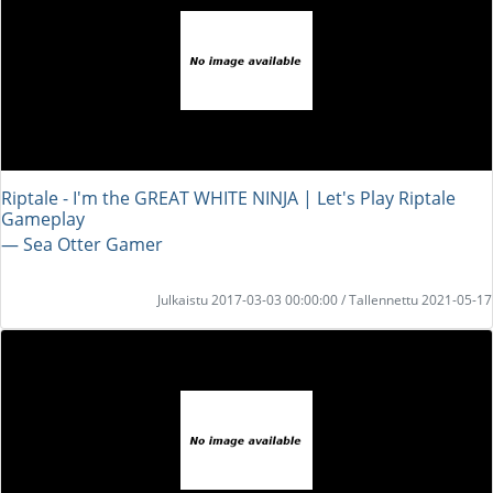
Riptale - I'm the GREAT WHITE NINJA | Let's Play Riptale
Gameplay
― Sea Otter Gamer
Julkaistu 2017-03-03 00:00:00 / Tallennettu 2021-05-17