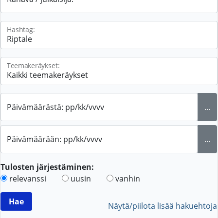
Hashtag:
Teemakeräykset:
Päivämäärästä: pp/kk/vvvv
...
Päivämäärään: pp/kk/vvvv
...
Tulosten järjestäminen:
relevanssi
uusin
vanhin
Näytä/piilota lisää hakuehtoja