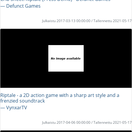
― Defunct Games
Julkaistu 2017-03-13 00:00:00 / Tallennettu 2021-05-17
Riptale - a 2D action game with a sharp art style and a
frenzied soundtrack
― VynxarTV
Julkaistu 2017-04-06 00:00:00 / Tallennettu 2021-05-17