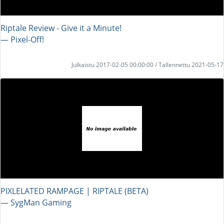
Riptale Review - Give it a Minute!
― Pixel-Off!
Julkaistu 2017-02-05 00:00:00 / Tallennettu 2021-05-17
PIXLELATED RAMPAGE | RIPTALE (BETA)
― SygMan Gaming