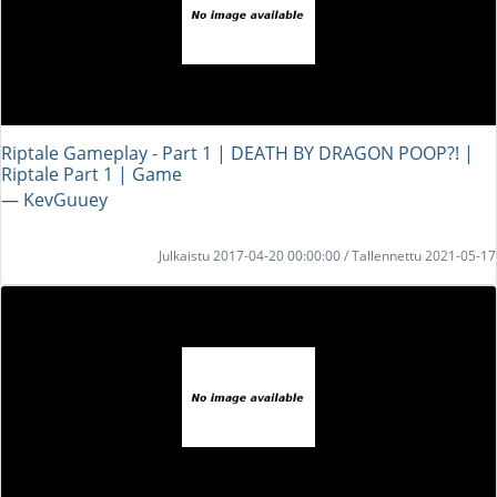
Riptale Gameplay - Part 1 | DEATH BY DRAGON POOP?! |
Riptale Part 1 | Game
― KevGuuey
Julkaistu 2017-04-20 00:00:00 / Tallennettu 2021-05-17