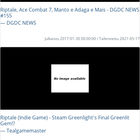
Riptale, Ace Combat 7, Manto e Adaga e Mais - DGDC NEWS
#155
― DGDC NEWS
Julkaistu 2017-01-30 00:00:00 / Tallennettu 2021-05-17
Riptale (Indie Game) - Steam Greenlight's Final Greenlit
Gem!?
― Tealgamemaster