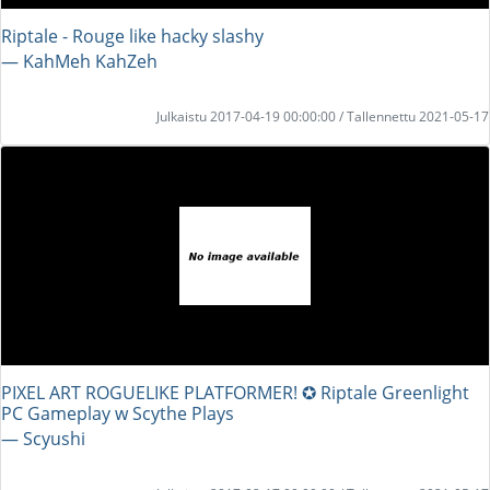
Riptale - Rouge like hacky slashy
― KahMeh KahZeh
Julkaistu 2017-04-19 00:00:00 / Tallennettu 2021-05-17
PIXEL ART ROGUELIKE PLATFORMER! ✪ Riptale Greenlight
PC Gameplay w Scythe Plays
― Scyushi