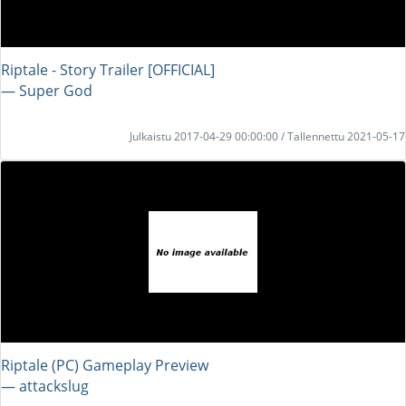
Riptale - Story Trailer [OFFICIAL]
― Super God
Julkaistu 2017-04-29 00:00:00 / Tallennettu 2021-05-17
Riptale (PC) Gameplay Preview
― attackslug