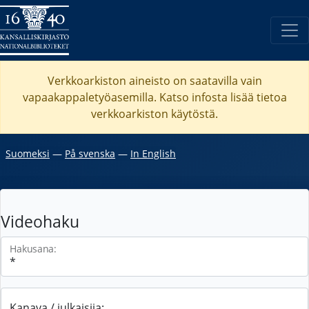
Verkkoarkiston aineisto on saatavilla vain
vapaakappaletyöasemilla. Katso
infosta
lisää tietoa
verkkoarkiston käytöstä.
Suomeksi
―
På svenska
―
In English
Videohaku
Hakusana:
Kanava / julkaisija: