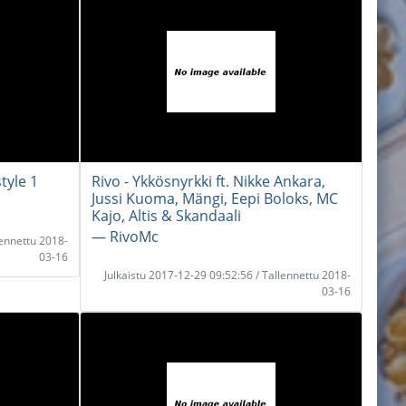
tyle 1
Rivo - Ykkösnyrkki ft. Nikke Ankara,
Jussi Kuoma, Mängi, Eepi Boloks, MC
Kajo, Altis & Skandaali
― RivoMc
lennettu 2018-
03-16
Julkaistu 2017-12-29 09:52:56 / Tallennettu 2018-
03-16