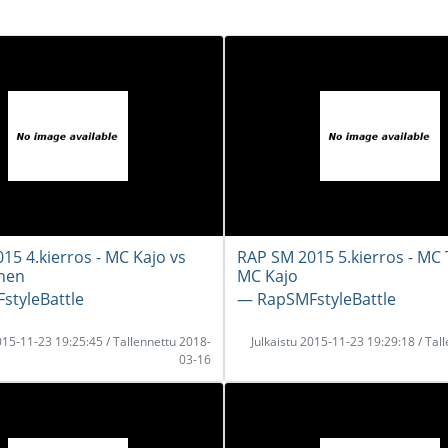
15 4.kierros - MC Kajo vs
RAP SM 2015 5.kierros - MC 
inen
MC Kajo
styleBattle
― RapSMFstyleBattle
2015-11-23 19:25:45 / Tallennettu 2018-
Julkaistu 2015-11-23 19:29:18 / Tal
03-16