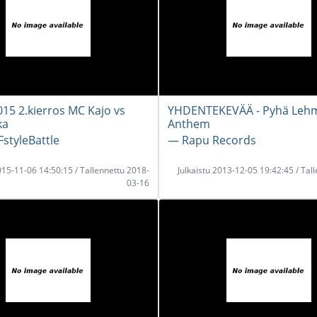
15 2.kierros MC Kajo vs
YHDENTEKEVÄÄ - Pyhä Leh
ka
Anthem
styleBattle
― Rapu Records
2015-11-06 14:50:15 / Tallennettu 2018-
Julkaistu 2013-12-05 19:42:45 / Tal
03-16