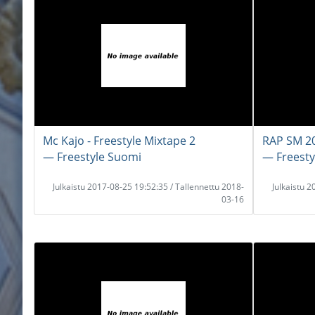
Mc Kajo - Freestyle Mixtape 2
RAP SM 20
― Freestyle Suomi
― Freesty
Julkaistu 2017-08-25 19:52:35 / Tallennettu 2018-
Julkaistu 
03-16