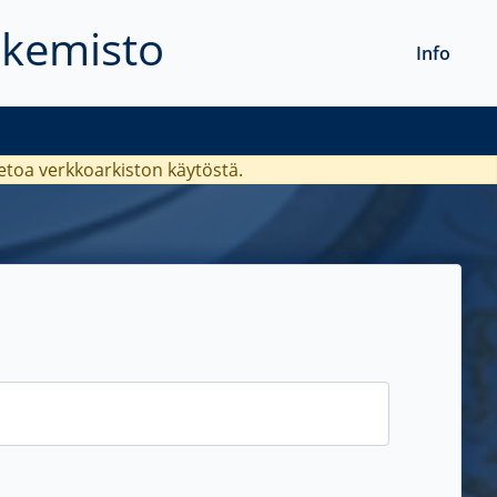
akemisto
Info
ietoa verkkoarkiston käytöstä.