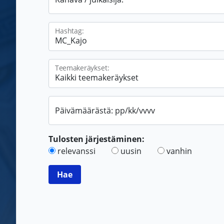
Hashtag:
Teemakeräykset:
Päivämäärästä: pp/kk/vvvv
Tulosten järjestäminen:
relevanssi
uusin
vanhin