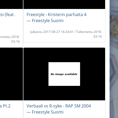
i (feat.
Freestyle - Kristerin parhaita 4
― Freestyle Suomi
Julkaistu 2017-08-27 16:24:41 / Tallennettu 2018-
03-16
lennettu 2018-
03-16
a Pt.2
Verbaali vs R-syke - RAP SM 2004
― Freestyle Suomi