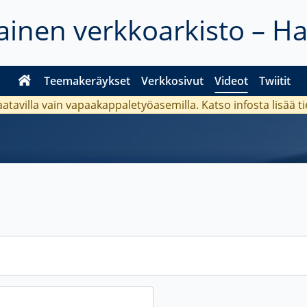
inen verkkoarkisto – H
Teemakeräykset
Verkkosivut
Videot
Twiitit
aatavilla vain vapaakappaletyöasemilla. Katso
infosta
lisää t