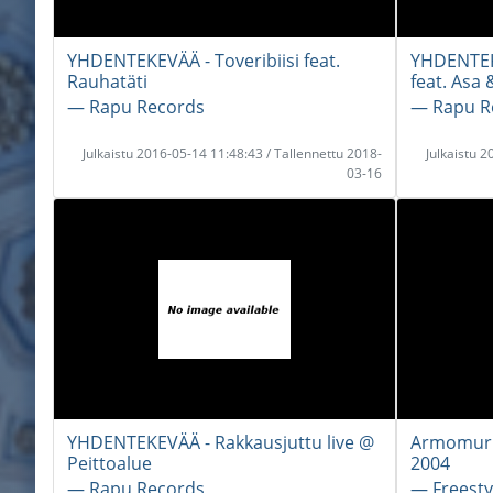
YHDENTEKEVÄÄ - Toveribiisi feat.
YHDENTEK
Rauhatäti
feat. Asa
― Rapu Records
― Rapu R
Julkaistu 2016-05-14 11:48:43 / Tallennettu 2018-
Julkaistu 
03-16
YHDENTEKEVÄÄ - Rakkausjuttu live @
Armomurha
Peittoalue
2004
― Rapu Records
― Freesty