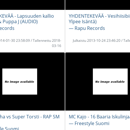
EVÄÄ - Lapsuuden kallio
YHDENTEKEVÄÄ - Vesihiisibiis
 & Puppa J (AUDIO)
Ylpee Isäntä)
ecords
― Rapu Records
2014-01-30 23:58:09 / Tallennettu 2018-
Julkaistu 2013-10-24 23:46:20 / Tal
03-16
 vs Super Torsti - RAP SM
MC Kajo - 16 Baaria Iskulinja
― Freestyle Suomi
le Suomi