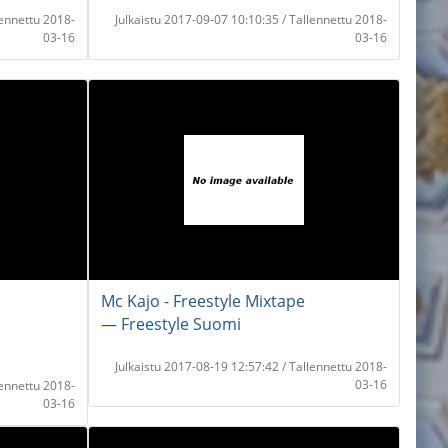
lennettu 2018-
Julkaistu 2017-09-07 10:10:35 / Tallennettu 2018-
03-16
03-16
Mc Kajo - Freestyle Mixtape
― Freestyle Suomi
Julkaistu 2017-08-19 12:57:42 / Tallennettu 2018-
03-16
lennettu 2018-
03-16