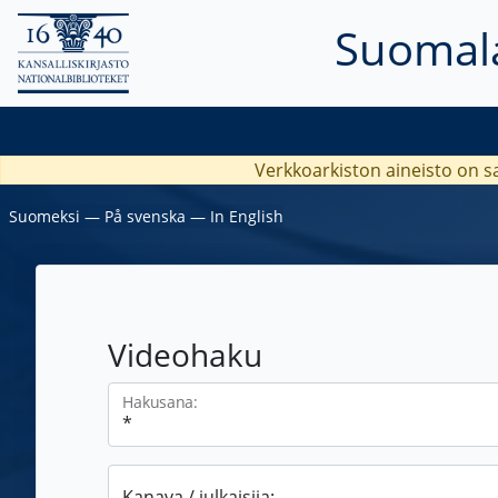
Suomala
Verkkoarkiston aineisto on s
Suomeksi
―
På svenska
―
In English
Videohaku
Hakusana:
Kanava / julkaisija: