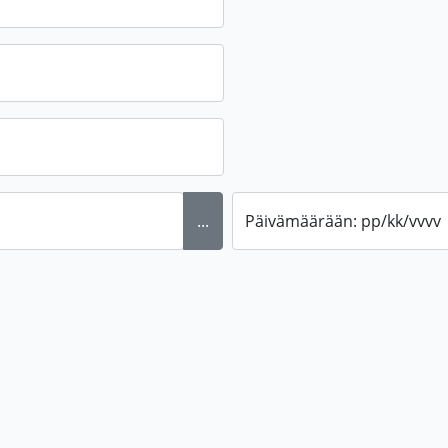
...
Päivämäärään: pp/kk/vvvv