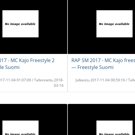
17 - MC Kajo Freestyle 2
RAP SM 2017 - MC Kajo frees
le Suomi
― Freestyle Suomi
2017-11-04 01:07:09 / Tallennettu 2018-
Julkaistu 2017-11-04 00:59:16 / Tal
03-16