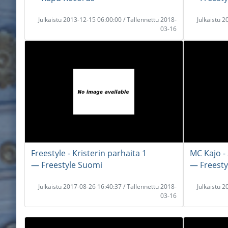
Julkaistu 2013-12-15 06:00:00 / Tallennettu 2018-
Julkaistu 
03-16
Freestyle - Kristerin parhaita 1
MC Kajo -
― Freestyle Suomi
― Freesty
Julkaistu 2017-08-26 16:40:37 / Tallennettu 2018-
Julkaistu 
03-16