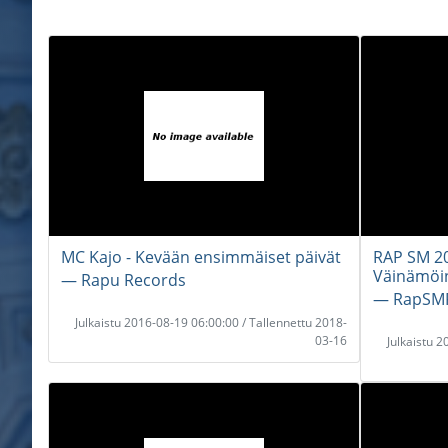
MC Kajo - Kevään ensimmäiset päivät
RAP SM 20
Väinämö
― Rapu Records
― RapSMF
Julkaistu 2016-08-19 06:00:00 / Tallennettu 2018-
03-16
Julkaistu 