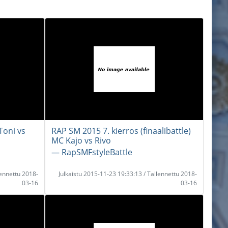
Toni vs
RAP SM 2015 7. kierros (finaalibattle)
MC Kajo vs Rivo
― RapSMFstyleBattle
lennettu 2018-
Julkaistu 2015-11-23 19:33:13 / Tallennettu 2018-
03-16
03-16