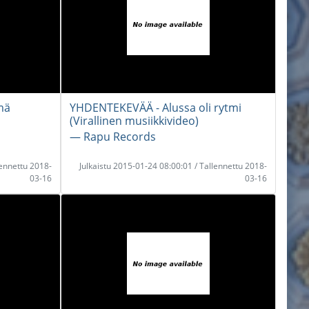
mä
YHDENTEKEVÄÄ - Alussa oli rytmi
(Virallinen musiikkivideo)
― Rapu Records
lennettu 2018-
Julkaistu 2015-01-24 08:00:01 / Tallennettu 2018-
03-16
03-16