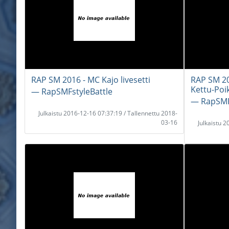
RAP SM 2016 - MC Kajo livesetti
RAP SM 20
Kettu-Poi
― RapSMFstyleBattle
― RapSMF
Julkaistu 2016-12-16 07:37:19 / Tallennettu 2018-
03-16
Julkaistu 