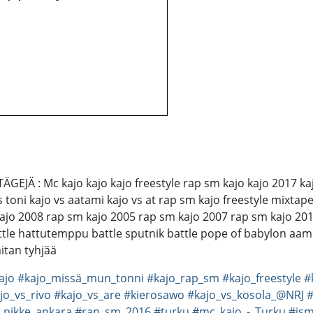
JÄ : Mc kajo kajo kajo freestyle rap sm kajo kajo 2017 kajo 
vs toni kajo vs aatami kajo vs at rap sm kajo freestyle mixtap
jo 2008 rap sm kajo 2005 rap sm kajo 2007 rap sm kajo 2015 
attle hattutemppu battle sputnik battle pope of babylon aamu
itan tyhjää
ajo
#kajo_missä_mun_tonni
#kajo_rap_sm
#kajo_freestyle
#
jo_vs_rivo
#kajo_vs_are
#kierosawo
#kajo_vs_kosola_@NRJ
#
s_nikke_ankara
#rap_sm_2016
#turku
#mc_kajo_-_Turku
#ism