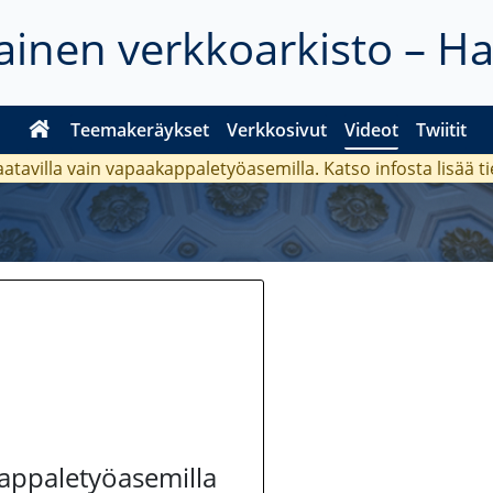
inen verkkoarkisto – H
Teemakeräykset
Verkkosivut
Videot
Twiitit
aatavilla vain vapaakappaletyöasemilla. Katso
infosta
lisää t
kappaletyöasemilla