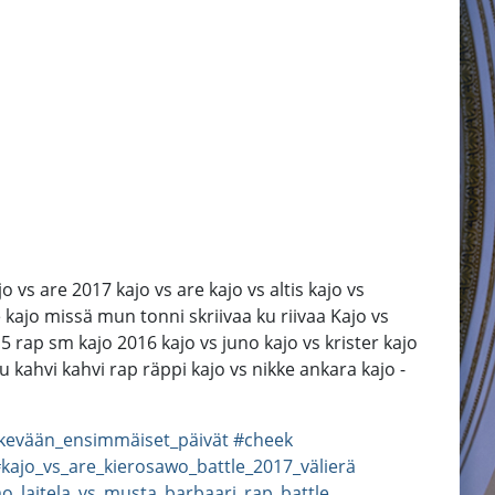
vs are 2017 kajo vs are kajo vs altis kajo vs
e kajo missä mun tonni skriivaa ku riivaa Kajo vs
rap sm kajo 2016 kajo vs juno kajo vs krister kajo
 kahvi kahvi rap räppi kajo vs nikke ankara kajo -
kevään_ensimmäiset_päivät
#cheek
kajo_vs_are_kierosawo_battle_2017_välierä
o_laitela_vs_musta_barbaari_rap_battle