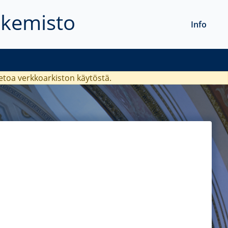
akemisto
Info
ietoa verkkoarkiston käytöstä.