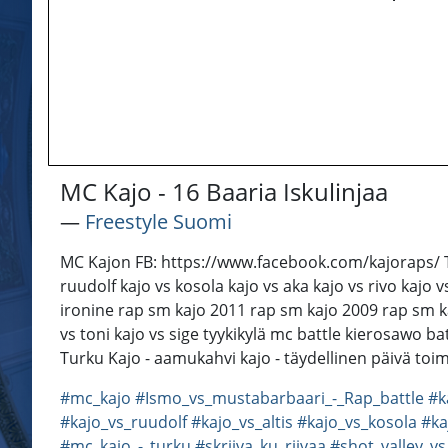
MC Kajo - 16 Baaria Iskulinjaa
―
Freestyle Suomi
MC Kajon FB: https://www.facebook.com/kajoraps/ TÄGE
ruudolf kajo vs kosola kajo vs aka kajo vs rivo kajo 
ironine rap sm kajo 2011 rap sm kajo 2009 rap sm ka
vs toni kajo vs sige tyykikylä mc battle kierosawo b
Turku Kajo - aamukahvi kajo - täydellinen päivä toim
#mc_kajo
#Ismo_vs_mustabarbaari_-_Rap_battle
#k
#kajo_vs_ruudolf
#kajo_vs_altis
#kajo_vs_kosola
#ka
#mc_kajo_-_turku
#skriiva_ku_riivaa
#shot_valley_v