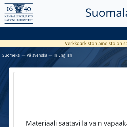
Suomala
Verkkoarkiston aineisto on s
Suomeksi
―
På svenska
―
In English
Materiaali saatavilla vain vapaa