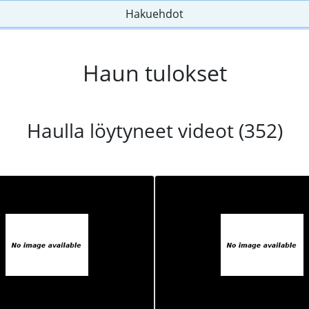
Hakuehdot
Haun tulokset
Haulla löytyneet videot (352)