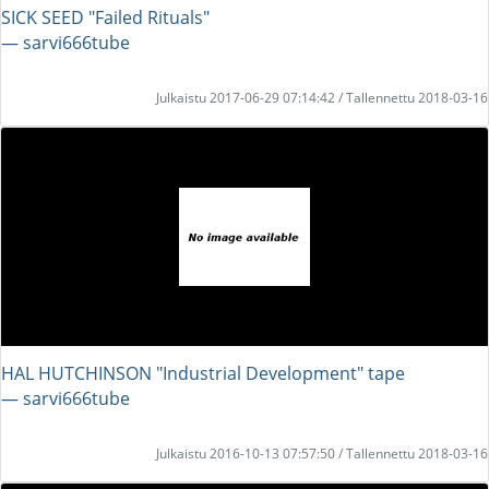
SICK SEED "Failed Rituals"
― sarvi666tube
Julkaistu 2017-06-29 07:14:42 / Tallennettu 2018-03-16
HAL HUTCHINSON "Industrial Development" tape
― sarvi666tube
Julkaistu 2016-10-13 07:57:50 / Tallennettu 2018-03-16