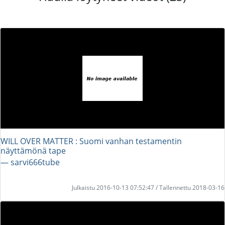
WILL OVER MATTER : Suomi vanhan testamentin
näyttämönä tape
― sarvi666tube
Julkaistu 2016-10-13 07:52:47 / Tallennettu 2018-03-16