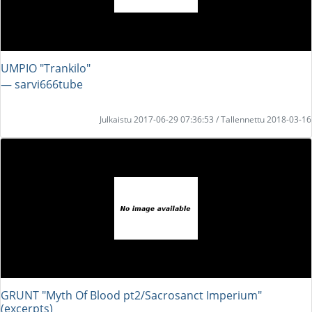
UMPIO "Trankilo"
― sarvi666tube
Julkaistu 2017-06-29 07:36:53 / Tallennettu 2018-03-16
GRUNT "Myth Of Blood pt2/Sacrosanct Imperium"
(excerpts)