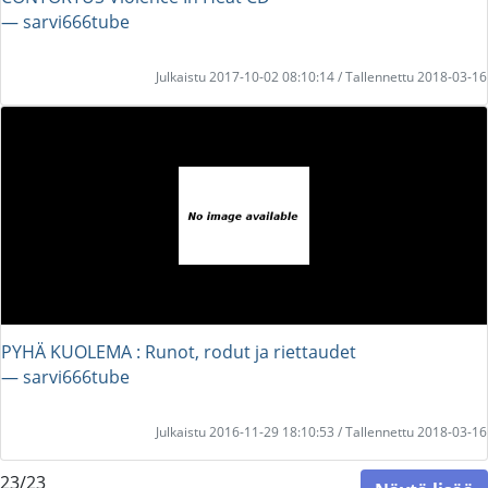
― sarvi666tube
Julkaistu 2017-10-02 08:10:14 / Tallennettu 2018-03-16
PYHÄ KUOLEMA : Runot, rodut ja riettaudet
― sarvi666tube
Julkaistu 2016-11-29 18:10:53 / Tallennettu 2018-03-16
23/23