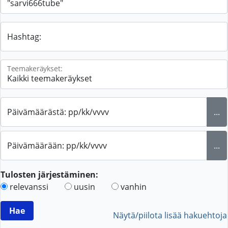
Hashtag:
Teemakeräykset:
Päivämäärästä: pp/kk/vvvv
...
Päivämäärään: pp/kk/vvvv
...
Tulosten järjestäminen:
relevanssi
uusin
vanhin
Näytä/piilota lisää hakuehtoja