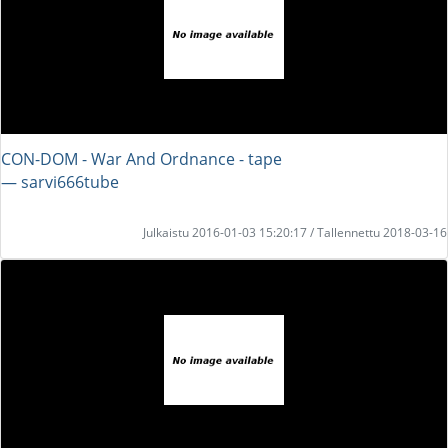
CON-DOM - War And Ordnance - tape
― sarvi666tube
Julkaistu 2016-01-03 15:20:17 / Tallennettu 2018-03-16