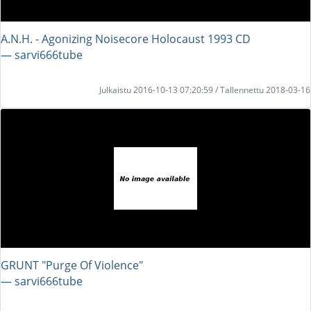
A.N.H. - Agonizing Noisecore Holocaust 1993 CD
― sarvi666tube
Julkaistu 2016-10-13 07:20:59 / Tallennettu 2018-03-16
GRUNT "Purge Of Violence"
― sarvi666tube