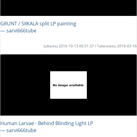
GRUNT / SIIKALA split LP painting
― sarvi666tube
Julkaistu 2016-10-13 06:51:37 / Tallennettu 2018-03-16
Human Larvae - Behind Blinding Light LP
― sarvi666tube