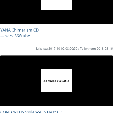
YANA Chimerism CD
― sarvi666tube
Julkaistu 2017-10-02 08:00:59 / Tallennettu 2018-03-16
CONTORTUS Violence In Heat CD