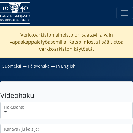
Verkkoarkiston aineisto on saatavilla vain
vapaakappaletyöasemilla. Katso
infosta
lisää tietoa
verkkoarkiston käytöstä.
Suomeksi
―
På svenska
―
In English
Videohaku
Hakusana:
Kanava / julkaisija: