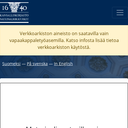
Verkkoarkiston aineisto on saatavilla vain
vapaakappaletyöasemilla. Katso
infosta
lisää tietoa
verkkoarkiston käytöstä.
Suomeksi
―
På svenska
―
In English