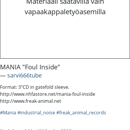
Materiaali saatavilla vain
vapaakappaletyöasemilla
MANIA "Foul Inside"
―
sarvi666tube
Format: 3"CD in gatefold sleeve.
http://www.nhfastore.net/mania-foul-inside
http://www.freak-animal.net
#Mania
#industrial_noise
#freak_animal_records