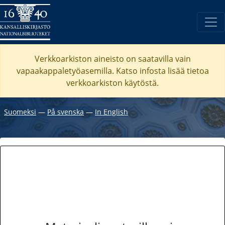
Verkkoarkiston aineisto on saatavilla vain
vapaakappaletyöasemilla. Katso
infosta
lisää tietoa
verkkoarkiston käytöstä.
Suomeksi
―
På svenska
―
In English